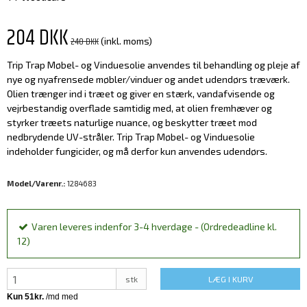
204 DKK
240 DKK
(inkl. moms)
Trip Trap Møbel- og Vinduesolie anvendes til behandling og pleje af
nye og nyafrensede møbler/vinduer og andet udendørs træværk.
Olien trænger ind i træet og giver en stærk, vandafvisende og
vejrbestandig overflade samtidig med, at olien fremhæver og
styrker træets naturlige nuance, og beskytter træet mod
nedbrydende UV-stråler. Trip Trap Møbel- og Vinduesolie
indeholder fungicider, og må derfor kun anvendes udendørs.
Model/Varenr.:
1284683
Varen leveres indenfor 3-4 hverdage - (Ordredeadline kl.
12)
stk
LÆG I KURV