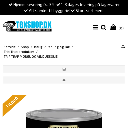
Hjemmelevering fra 59,-
1-3 dages levering på lagervarer
Alt samlet til byggeriet
Stort sortiment
(0)
Forside
/
Shop
/
Bolig
/
Maling og lak
/
Trip Trap produkter
/
TRIP TRAP MØBEL OG VINDUESOLIE
TILBUD