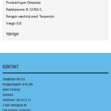
Produkttype: Oliepleje
Rækkeevne: 8-12 M2/L
Rengør værktøj med: Terpentin
Vægt: 0,8
Yderliger
KONTAKT
Trægården Kås A/S
Brogaardsgade 14-19, Kås
9490 Pandrup
Danmark
Telefonnr.
:
98 24 52 22
E-mail
:
web@tgk.dk
CVR-nummer
:
82167315