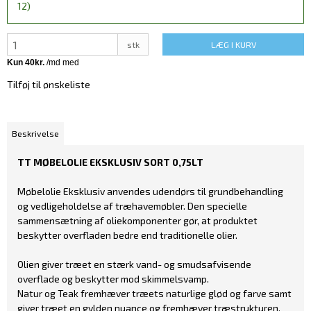
12)
stk
LÆG I KURV
Tilføj til ønskeliste
Beskrivelse
TT MØBELOLIE EKSKLUSIV SORT 0,75LT
Møbelolie Eksklusiv anvendes udendørs til grundbehandling
og vedligeholdelse af træhavemøbler. Den specielle
sammensætning af oliekomponenter gør, at produktet
beskytter overfladen bedre end traditionelle olier.
Olien giver træet en stærk vand- og smudsafvisende
overflade og beskytter mod skimmelsvamp.
Natur og Teak fremhæver træets naturlige glød og farve samt
giver træet en gylden nuance og fremhæver træstrukturen.