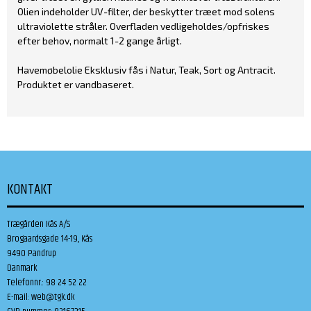
Olien indeholder UV-filter, der beskytter træet mod solens
ultraviolette stråler. Overfladen vedligeholdes/opfriskes
efter behov, normalt 1-2 gange årligt.
Havemøbelolie Eksklusiv fås i Natur, Teak, Sort og Antracit.
Produktet er vandbaseret.
KONTAKT
Trægården Kås A/S
Brogaardsgade 14-19, Kås
9490 Pandrup
Danmark
Telefonnr.
:
98 24 52 22
E-mail
:
web@tgk.dk