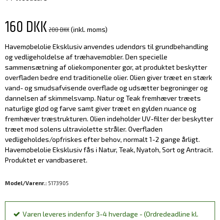
160 DKK
200 DKK
(inkl. moms)
Havemøbelolie Eksklusiv anvendes udendørs til grundbehandling
og vedligeholdelse af træhavemøbler. Den specielle
sammensætning af oliekomponenter gør, at produktet beskytter
overfladen bedre end traditionelle olier. Olien giver træet en stærk
vand- og smudsafvisende overflade og udsætter begroninger og
dannelsen af skimmelsvamp. Natur og Teak fremhæver træets
naturlige glød og farve samt giver træet en gylden nuance og
fremhæver træstrukturen. Olien indeholder UV-filter der beskytter
træet mod solens ultraviolette stråler. Overfladen
vedligeholdes/opfriskes efter behov, normalt 1-2 gange årligt.
Havemøbelolie Eksklusiv fås i Natur, Teak, Nyatoh, Sort og Antracit.
Produktet er vandbaseret.
Model/Varenr.:
5173905
Varen leveres indenfor 3-4 hverdage - (Ordredeadline kl.