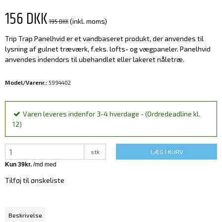
156 DKK
195 DKK
(inkl. moms)
Trip Trap Panelhvid er et vandbaseret produkt, der anvendes til
lysning af gulnet træværk, f.eks. lofts- og vægpaneler. Panelhvid
anvendes indendørs til ubehandlet eller lakeret nåletræ.
Model/Varenr.:
5994402
Varen leveres indenfor 3-4 hverdage - (Ordredeadline kl.
12)
stk
LÆG I KURV
Tilføj til ønskeliste
Beskrivelse