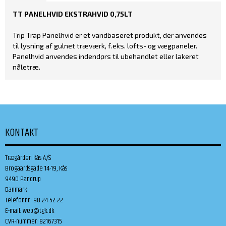
TT PANELHVID EKSTRAHVID 0,75LT
Trip Trap Panelhvid er et vandbaseret produkt, der anvendes
til lysning af gulnet træværk, f.eks. lofts- og vægpaneler.
Panelhvid anvendes indendørs til ubehandlet eller lakeret
nåletræ.
KONTAKT
Trægården Kås A/S
Brogaardsgade 14-19, Kås
9490 Pandrup
Danmark
Telefonnr.
:
98 24 52 22
E-mail
:
web@tgk.dk
CVR-nummer
:
82167315