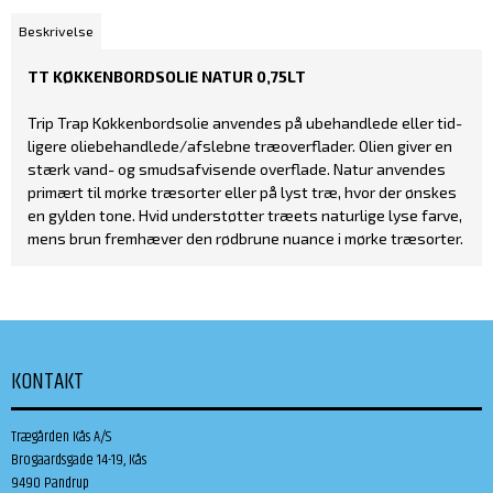
Beskrivelse
TT KØKKENBORDSOLIE NATUR 0,75LT
Trip Trap Køkkenbordsolie anvendes på ubehandlede eller tid­
ligere oliebehandlede/afslebne træoverflader. Olien giver en
stærk vand- og smudsafvisende overflade. Natur anvendes
primært til mørke træsorter eller på lyst træ, hvor der ønskes
en gylden tone. Hvid understøtter træets naturlige lyse farve,
mens brun fremhæver den rødbrune nuance i mørke træsorter.
KONTAKT
Trægården Kås A/S
Brogaardsgade 14-19, Kås
9490 Pandrup