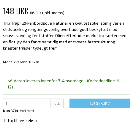
148 DKK
185 DKK
(inkl. moms)
Trip Trap Køkkenbordsolie Natur er en kvalitetsolie, som giver en
slidstærk og rengøringsvenlig overflade godt beskyttet mod
snavs, vand og fedtstoffer. Olien efterlader mørke træsorter med
en flot, gylden farve samtidig med at træets årestruktur og
knaster træder tydeligt frem.
Model/Varenr.:
8114761
Varen leveres indenfor 3-4 hverdage - (Ordredeadline kl.
12)
stk
LÆG I KURV
Tilføj til ønskeliste