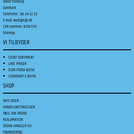
9490 Pandrup
Danmark
Telefonnr.
:
98 24 52 22
E-mail
:
web@tgk.dk
CVR-nummer
:
82167315
Sitemap
VI TILBYDER
STORT SORTIMENT
LAVE PRISER
STOR FYSISK BUTIK
GODKENDT E-BUTIK
SHOP
INFO SIDER
HANDELSBETINGELSER
FØLG DIN ORDRE
REKLAMATION
SÅDAN HANDLER DU
FINANSIERING