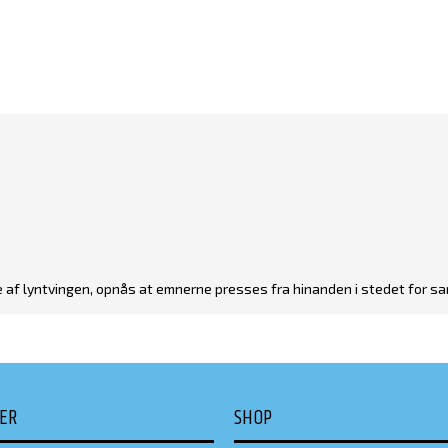
e af lyntvingen, opnås at emnerne presses fra hinanden i stedet for s
DER
SHOP