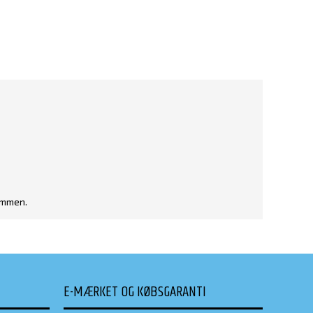
ammen.
E-MÆRKET OG KØBSGARANTI