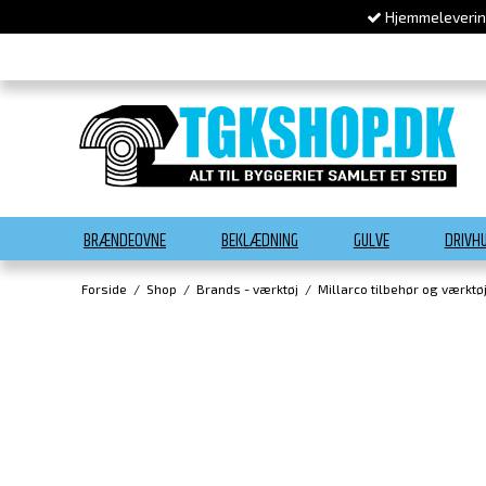
Hjemmelevering
BRÆNDEOVNE
BEKLÆDNING
GULVE
DRIVH
Forside
/
Shop
/
Brands - værktøj
/
Millarco tilbehør og værktø