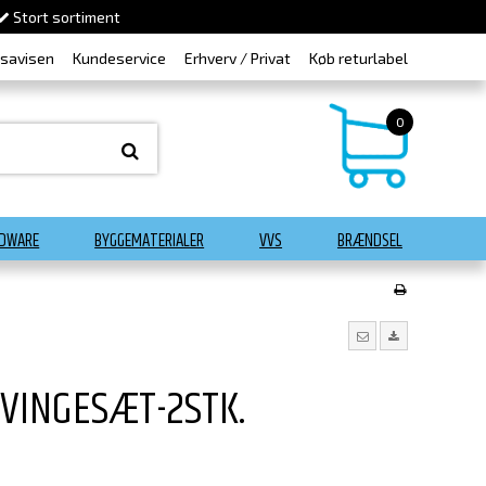
Stort sortiment
dsavisen
Kundeservice
Erhverv / Privat
Køb returlabel
0
DWARE
BYGGEMATERIALER
VVS
BRÆNDSEL
VINGESÆT-2STK.