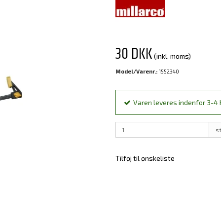
30 DKK
(inkl. moms)
Model/Varenr.:
1552340
Varen leveres indenfor 3-4 h
s
Tilføj til ønskeliste