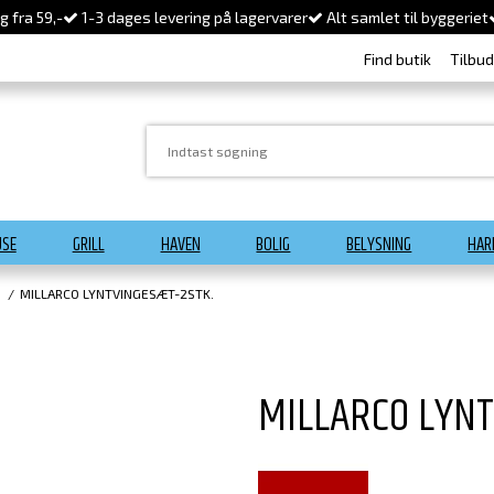
 fra 59,-
1-3 dages levering på lagervarer
Alt samlet til byggeriet
Find butik
Tilbu
USE
GRILL
HAVEN
BOLIG
BELYSNING
HAR
j
/
MILLARCO LYNTVINGESÆT-2STK.
MILLARCO LYNT