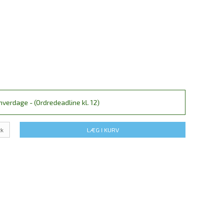
verdage - (Ordredeadline kl. 12)
tk
LÆG I KURV