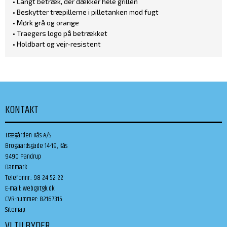
• Langt betræk, der dækker hele grillen
• Beskytter træpillerne i pilletanken mod fugt
• Mørk grå og orange
• Traegers logo på betrækket
• Holdbart og vejr-resistent
KONTAKT
Trægården Kås A/S
Brogaardsgade 14-19, Kås
9490 Pandrup
Danmark
Telefonnr.
:
98 24 52 22
E-mail
:
web@tgk.dk
CVR-nummer
:
82167315
Sitemap
VI TILBYDER