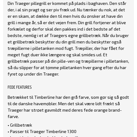
Din Traeger pillegrill er kommet på plads i baghaven. Den står
der, i al sin pragt og ser piv fræk ud. Nu tænker du nok, at det
er en skam, at dække den til men hvis du ønsker at have din
grill i mange år, så er det vejen frem. Din grill fortjener at blive
forkælet og derfor skal den pakkes ind i det bedste af det
bedste, nemlig i et af Traegers egne grillbetræk. Når du bruger
et grillbetræk beskytter du din grill men du beskytter også
træpillerne i pilletanken mod fugt. Træpiller, der har fået for
meget fugt duer ikke længere og skal smides ud. Et
grillbetræk passer på din pille-ven og træpillerne i pilletanken,
så du slipper for at tømme pilletanken hver gang efter du har
fyret op under din Traeger.
FEDE FEATURES
Betrækket til Timberline har den grå farve, som gør sig så godt
til de danske havemøbler. Men det skal være lidt frækt så
Traeger har strøet gavmildt med deres fede orange brand-
farve.
• Grillbetræk
• Passer til Traeger Timberline 1300