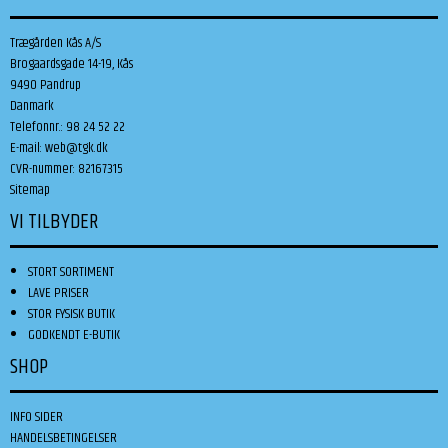
Trægården Kås A/S
Brogaardsgade 14-19, Kås
9490 Pandrup
Danmark
Telefonnr.
:
98 24 52 22
E-mail
:
web@tgk.dk
CVR-nummer
:
82167315
Sitemap
VI TILBYDER
STORT SORTIMENT
LAVE PRISER
STOR FYSISK BUTIK
GODKENDT E-BUTIK
SHOP
INFO SIDER
HANDELSBETINGELSER