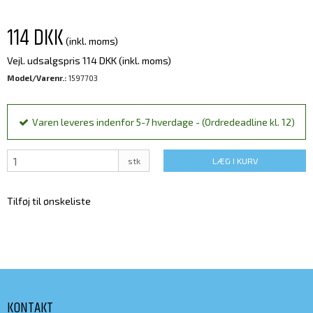
114 DKK
(inkl. moms)
Vejl. udsalgspris 114 DKK
(inkl. moms)
Model/Varenr.:
1597703
Varen leveres indenfor 5-7 hverdage - (Ordredeadline kl. 12)
stk
LÆG I KURV
Tilføj til ønskeliste
KONTAKT