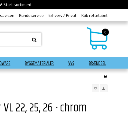
Stort sortiment
dsavisen
Kundeservice
Erhverv / Privat
Køb returlabel
0
DWARE
BYGGEMATERIALER
VVS
BRÆNDSEL
 VL 22, 25, 26 - chrom