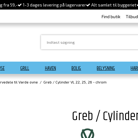
 fra 59,-
1-3 dages levering på lagervarer
Alt samlet til byggeriet
Find butik
Tilbu
USE
GRILL
HAVEN
BOLIG
BELYSNING
HAR
rvedele til Varde ovne
/
Greb / Cylinder VL 22, 25, 26 - chrom
Greb / Cylinder