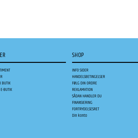
DER
SHOP
TIMENT
INFO SIDER
ER
HANDELSBETINGELSER
K BUTIK
FØLG DIN ORDRE
E-BUTIK
REKLAMATION
SÅDAN HANDLER DU
FINANSIERING
FORTRYDELSESRET
Din konto