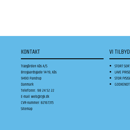
KONTAKT
VI TILBY
Trægården Kås A/S
STORT SOR
Brogaardsgade 14-19, Kås
LAVE PRIS
9490 Pandrup
STOR FYSIS
Danmark
GODKENDT 
Telefonnr.
:
98 24 52 22
E-mail
:
web@tgk.dk
CVR-nummer
:
82167315
Sitemap