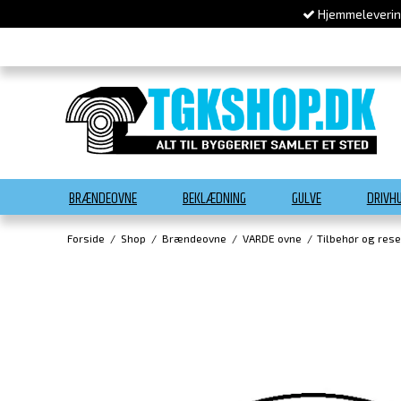
Hjemmelevering
BRÆNDEOVNE
BEKLÆDNING
GULVE
DRIVH
Forside
/
Shop
/
Brændeovne
/
VARDE ovne
/
Tilbehør og rese