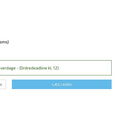
moms)
verdage - (Ordredeadline kl. 12)
tk
LÆG I KURV