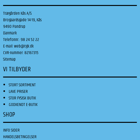
Trægården Kås A/S
Brogaardsgade 14-19, Kås
9490 Pandrup
Danmark
Telefonnr.
:
98 24 52 22
E-mail
:
web@tgk.dk
CVR-nummer
:
82167315
Sitemap
VI TILBYDER
STORT SORTIMENT
LAVE PRISER
STOR FYSISK BUTIK
GODKENDT E-BUTIK
SHOP
INFO SIDER
HANDELSBETINGELSER