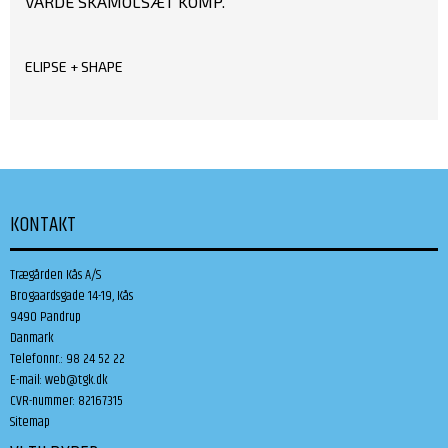
VARDE SKAMOLSÆT KOMP.
ELIPSE + SHAPE
KONTAKT
Trægården Kås A/S
Brogaardsgade 14-19, Kås
9490 Pandrup
Danmark
Telefonnr.
:
98 24 52 22
E-mail
:
web@tgk.dk
CVR-nummer
:
82167315
Sitemap