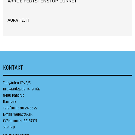
VARDE FEDTSTENSTOP LUKKET
AURA 1 & 11
KONTAKT
Trægården Kås A/S
Brogaardsgade 14-19, Kås
9490 Pandrup
Danmark
Telefonnr.
:
98 24 52 22
E-mail
:
web@tgk.dk
CVR-nummer
:
82167315
Sitemap