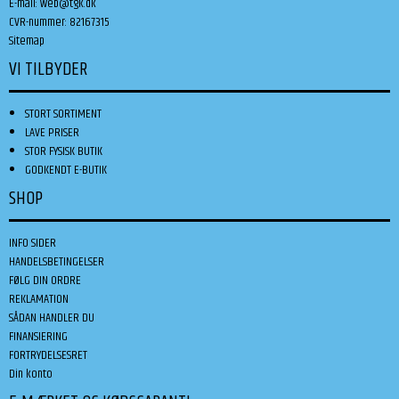
E-mail
:
web@tgk.dk
CVR-nummer
:
82167315
Sitemap
VI TILBYDER
STORT SORTIMENT
LAVE PRISER
STOR FYSISK BUTIK
GODKENDT E-BUTIK
SHOP
INFO SIDER
HANDELSBETINGELSER
FØLG DIN ORDRE
REKLAMATION
SÅDAN HANDLER DU
FINANSIERING
FORTRYDELSESRET
Din konto