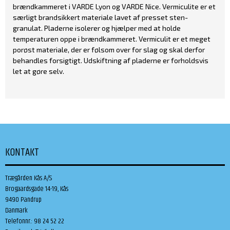
brændkammeret i VARDE Lyon og VARDE Nice. Vermiculite er et
særligt brandsikkert materiale lavet af presset sten-
granulat. Pladerne isolerer og hjælper med at holde
temperaturen oppe i brændkammeret. Vermiculit er et meget
porøst materiale, der er følsom over for slag og skal derfor
behandles forsigtigt. Udskiftning af pladerne er forholdsvis
let at gøre selv.
KONTAKT
Trægården Kås A/S
Brogaardsgade 14-19, Kås
9490 Pandrup
Danmark
Telefonnr.
:
98 24 52 22