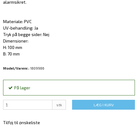
alarmsikret.
Materiale: PVC
UV-behandling: Ja
Tryk på begge sider: Nej
Dimensioner:
H: 100 mm
B: 70 mm
Model/Varenr.:
1809986
På lager
stk
LÆG I KURV
Tilføj til ønskeliste