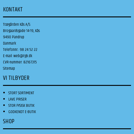
KONTAKT
Trægården Kås A/S
Brogaardsgade 14-19, Kås
9490 Pandrup
Danmark
Telefonnr.
:
98 24 52 22
E-mail
:
web@tgk.dk
CVR-nummer
:
82167315
Sitemap
VI TILBYDER
STORT SORTIMENT
LAVE PRISER
STOR FYSISK BUTIK
GODKENDT E-BUTIK
SHOP