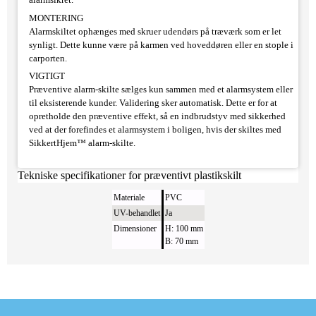
MONTERING
Alarmskiltet ophænges med skruer udendørs på træværk som er let
synligt. Dette kunne være på karmen ved hoveddøren eller en stople i
carporten.
VIGTIGT
Præventive alarm-skilte sælges kun sammen med et alarmsystem eller
til eksisterende kunder. Validering sker automatisk. Dette er for at
opretholde den præventive effekt, så en indbrudstyv med sikkerhed
ved at der forefindes et alarmsystem i boligen, hvis der skiltes med
SikkertHjem™ alarm-skilte.
Tekniske specifikationer for præventivt plastikskilt
Materiale
PVC
UV-behandlet
Ja
Dimensioner
H: 100 mm
B: 70 mm