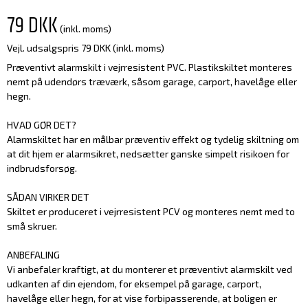
79 DKK
(inkl. moms)
Vejl. udsalgspris 79 DKK
(inkl. moms)
Præventivt alarmskilt i vejrresistent PVC. Plastikskiltet monteres
nemt på udendørs træværk, såsom garage, carport, havelåge eller
hegn.
HVAD GØR DET?
Alarmskiltet har en målbar præventiv effekt og tydelig skiltning om
at dit hjem er alarmsikret, nedsætter ganske simpelt risikoen for
indbrudsforsøg.
SÅDAN VIRKER DET
Skiltet er produceret i vejrresistent PCV og monteres nemt med to
små skruer.
ANBEFALING
Vi anbefaler kraftigt, at du monterer et præventivt alarmskilt ved
udkanten af din ejendom, for eksempel på garage, carport,
havelåge eller hegn, for at vise forbipasserende, at boligen er