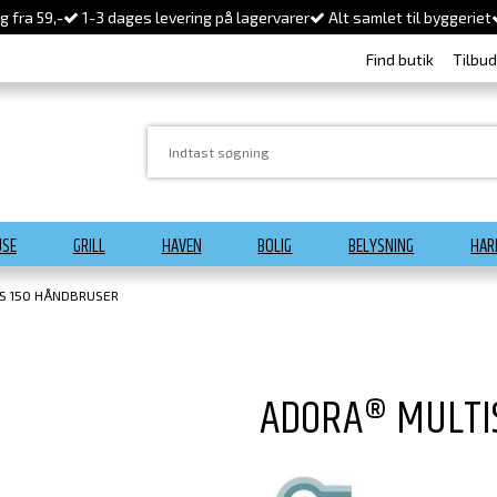
 fra 59,-
1-3 dages levering på lagervarer
Alt samlet til byggeriet
Find butik
Tilbu
USE
GRILL
HAVEN
BOLIG
BELYSNING
HAR
S 150 HÅNDBRUSER
ADORA® MULTI