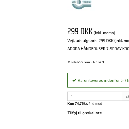
299 DKK
(inkl. moms)
Vejl. udsalgspris 299 DKK
(inkl. m
ADORA HÅNDBRUSER 7-SPRAY KR
Model/Varenr.:
1263471
Varen leveres indenfor 5-7 h
s
Tilføj til ønskeliste