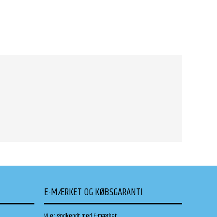
E-MÆRKET OG KØBSGARANTI
Vi er godkendt med E-mærket: