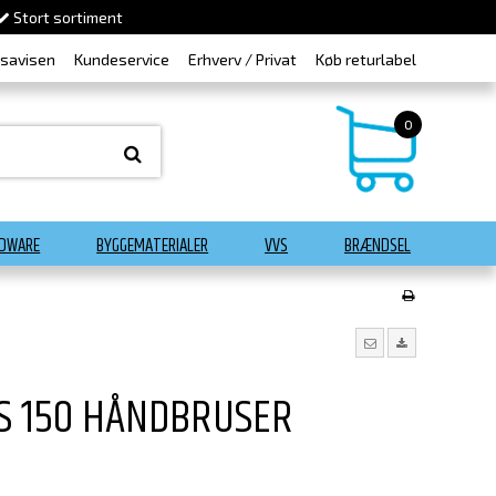
Stort sortiment
dsavisen
Kundeservice
Erhverv / Privat
Køb returlabel
0
DWARE
BYGGEMATERIALER
VVS
BRÆNDSEL
S 150 HÅNDBRUSER