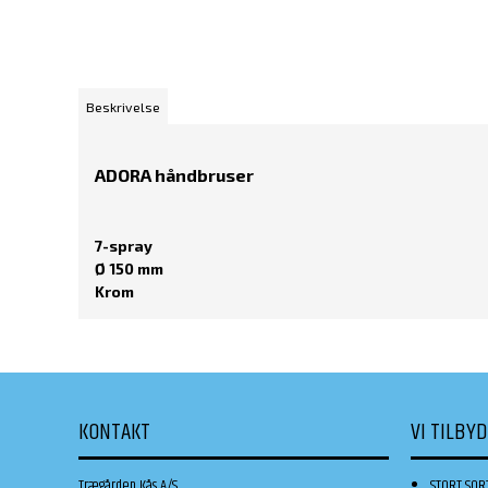
Beskrivelse
ADORA håndbruser
7-spray
Ø 150 mm
Krom
KONTAKT
VI TILBY
Trægården Kås A/S
STORT SOR