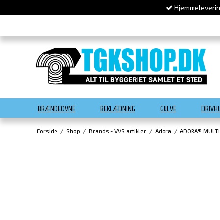
Hjemmelevering
BRÆNDEOVNE
BEKLÆDNING
GULVE
DRIVH
Forside
/
Shop
/
Brands - VVS artikler
/
Adora
/
ADORA® MULTI