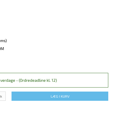
oms)
OM
verdage - (Ordredeadline kl. 12)
tk
LÆG I KURV