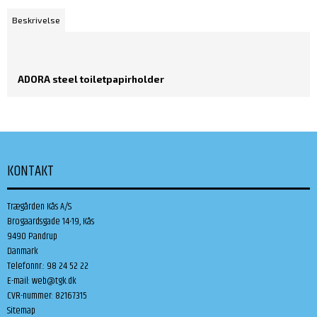
Beskrivelse
ADORA steel toiletpapir
holder
KONTAKT
Trægården Kås A/S
Brogaardsgade 14-19, Kås
9490 Pandrup
Danmark
Telefonnr.
:
98 24 52 22
E-mail
:
web@tgk.dk
CVR-nummer
:
82167315
Sitemap