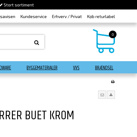
Stort sortiment
dsavisen
Kundeservice
Erhverv / Privat
Køb returlabel
0
DWARE
BYGGEMATERIALER
VVS
BRÆNDSEL
RRER BUET KROM