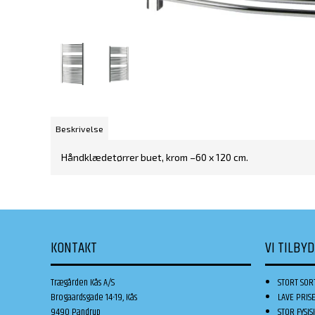
Beskrivelse
Håndklædetørrer buet, krom –60 x 120 cm.
KONTAKT
VI TILBY
Trægården Kås A/S
STORT SOR
Brogaardsgade 14-19, Kås
LAVE PRIS
9490 Pandrup
STOR FYSIS