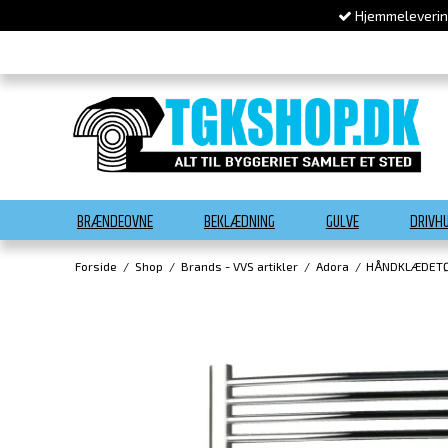
Hjemmelevering
BRÆNDEOVNE
BEKLÆDNING
GULVE
DRIVH
Forside
/
Shop
/
Brands - VVS artikler
/
Adora
/
HÅNDKLÆDETØ