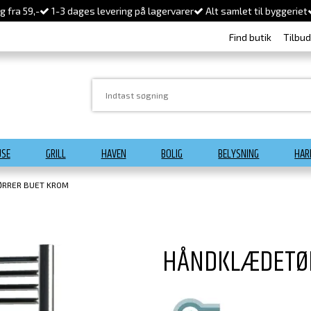
 fra 59,-
1-3 dages levering på lagervarer
Alt samlet til byggeriet
Find butik
Tilbu
USE
GRILL
HAVEN
BOLIG
BELYSNING
HAR
RRER BUET KROM
HÅNDKLÆDETØ