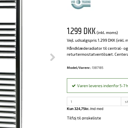
1.299 DKK
(inkl. moms)
Vejl. udsalgspris 1.299 DKK
(inkl.
Håndklæderadiator til central- 
returtermostatventilsæt. Centera
Model/Varenr.:
1387185
Varen leveres indenfor 5-7 h
s
Tilføj til ønskeliste