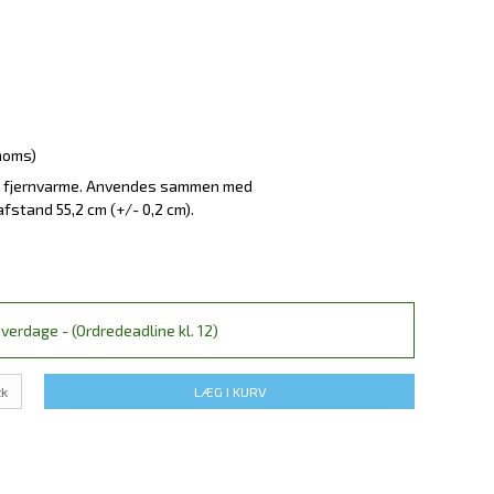
 moms)
og fjernvarme. Anvendes sammen med
fstand 55,2 cm (+/- 0,2 cm).
verdage - (Ordredeadline kl. 12)
tk
LÆG I KURV