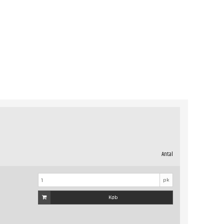
Antal
pk
Køb