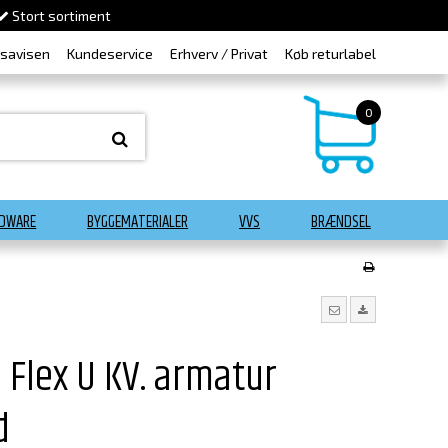
Stort sortiment
dsavisen
Kundeservice
Erhverv / Privat
Køb returlabel
0
DWARE
BYGGEMATERIALER
VVS
BRÆNDSEL
 Flex U KV. armatur
d