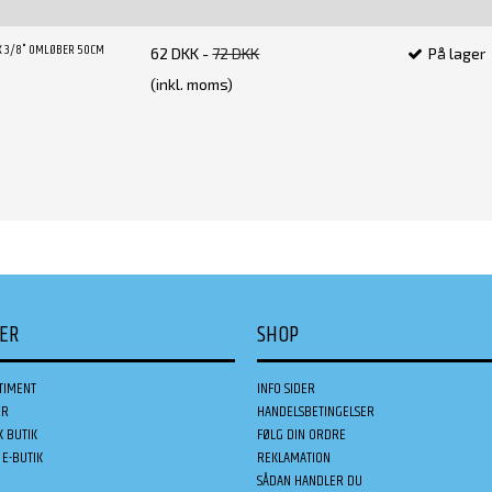
X 3/8" OMLØBER 50CM
62 DKK
-
72 DKK
På lager
(inkl. moms)
DER
SHOP
TIMENT
INFO SIDER
ER
HANDELSBETINGELSER
K BUTIK
FØLG DIN ORDRE
E-BUTIK
REKLAMATION
SÅDAN HANDLER DU