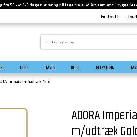
 fra 59,-
1-3 dages levering på lagervarer
Alt samlet til byggeriet
Find butik
Tilbu
USE
GRILL
HAVEN
BOLIG
BELYSNING
HAR
 U KV. armatur m/udtræk Gold
ADORA Imperia
m/udtræk Gol