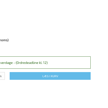
 moms)
verdage - (Ordredeadline kl. 12)
tk
LÆG I KURV