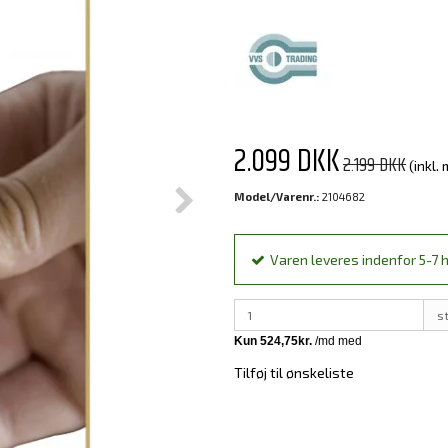
2.099 DKK
2.199 DKK
(inkl.
Model/Varenr.:
2104682
Varen leveres indenfor 5-7 h
s
Tilføj til ønskeliste