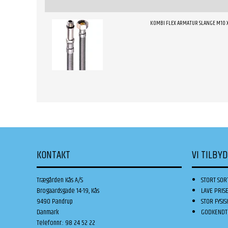
KOMBI FLEX ARMATUR SLANGE M10 
KONTAKT
VI TILBY
Trægården Kås A/S
STORT SOR
Brogaardsgade 14-19, Kås
LAVE PRIS
9490 Pandrup
STOR FYSIS
Danmark
GODKENDT 
Telefonnr.
:
98 24 52 22