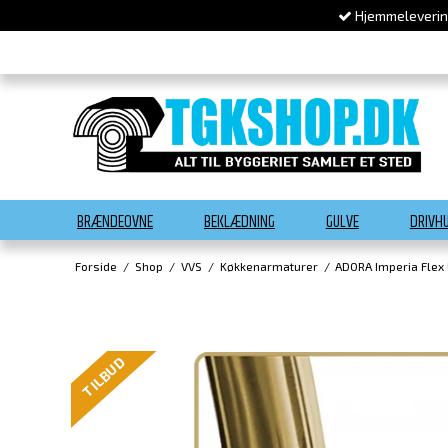
Hjemmelevering
BRÆNDEOVNE
BEKLÆDNING
GULVE
DRIVH
Forside
/
Shop
/
VVS
/
Køkkenarmaturer
/
ADORA Imperia Flex
TILBUD