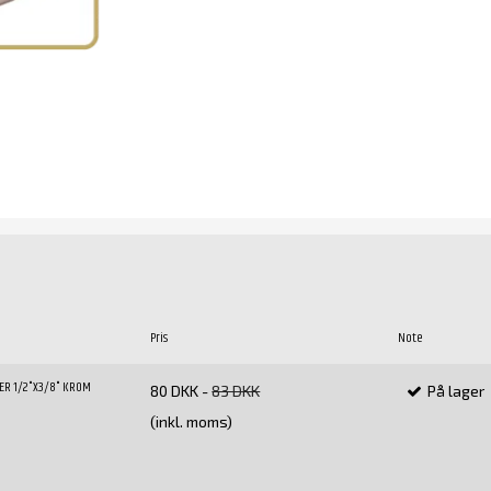
Pris
Note
ER 1/2"X3/8" KROM
80 DKK
-
83 DKK
På lager
(inkl. moms)