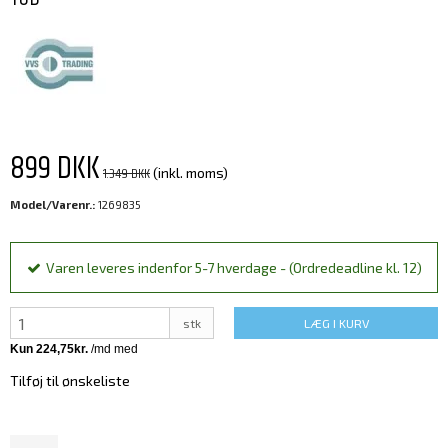
899 DKK
1.349 DKK
(inkl. moms)
Model/Varenr.:
1269835
Varen leveres indenfor 5-7 hverdage - (Ordredeadline kl. 12)
stk
LÆG I KURV
Tilføj til ønskeliste