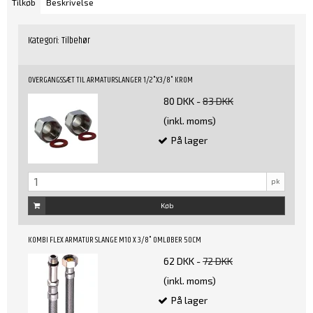
Tilkøb
Beskrivelse
Kategori:
Tilbehør
OVERGANGSSÆT TIL ARMATURSLANGER 1/2"X3/8" KROM
80 DKK
-
83 DKK
(inkl. moms)
På lager
pk
Køb
KOMBI FLEX ARMATUR SLANGE M10 X 3/8" OMLØBER 50CM
62 DKK
-
72 DKK
(inkl. moms)
På lager