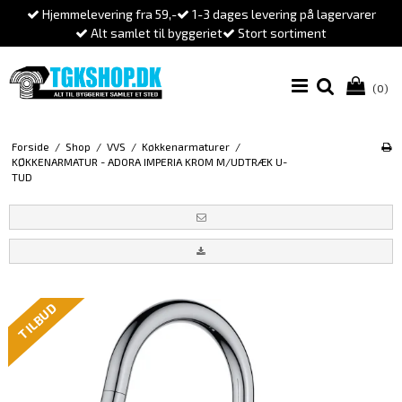
Hjemmelevering fra 59,-
1-3 dages levering på lagervarer
Alt samlet til byggeriet
Stort sortiment
(0)
Forside
/
Shop
/
VVS
/
Køkkenarmaturer
/
KØKKENARMATUR - ADORA IMPERIA KROM M/UDTRÆK U-
TUD
TILBUD