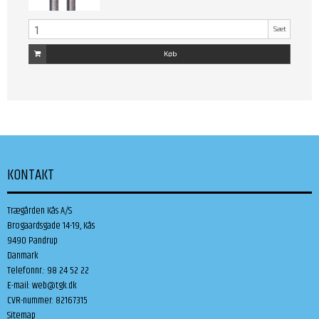
Sæt
Køb
KONTAKT
Trægården Kås A/S
Brogaardsgade 14-19, Kås
9490 Pandrup
Danmark
Telefonnr.
:
98 24 52 22
E-mail
:
web@tgk.dk
CVR-nummer
:
82167315
Sitemap