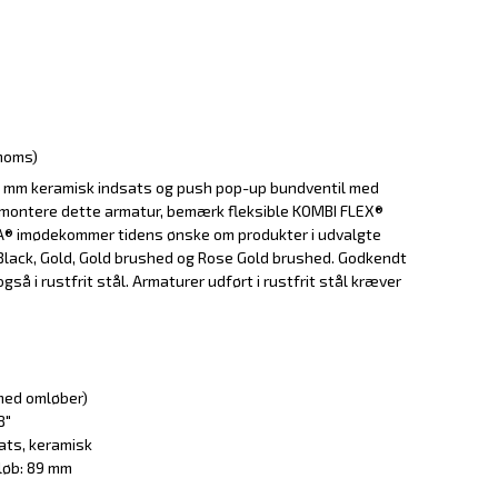
 moms)
 mm keramisk indsats og push pop-up bundventil med
t montere dette armatur, bemærk fleksible KOMBI FLEX®
A® imødekommer tidens ønske om produkter i udvalgte
, Black, Gold, Gold brushed og Rose Gold brushed. Godkendt
gså i rustfrit stål. Armaturer udført i rustfrit stål kræver
(med omløber)
8"
ats, keramisk
løb: 89 mm