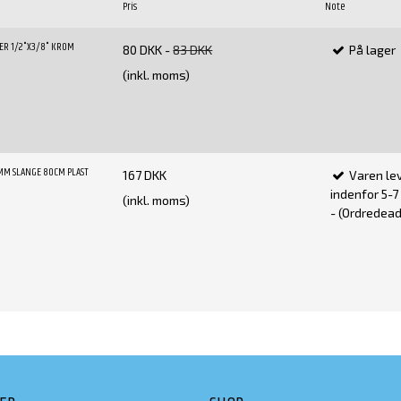
Pris
Note
ER 1/2"X3/8" KROM
80 DKK
-
83 DKK
På lager
(inkl. moms)
0MM SLANGE 80CM PLAST
167 DKK
Varen le
indenfor 5-
(inkl. moms)
- (Ordredeadl