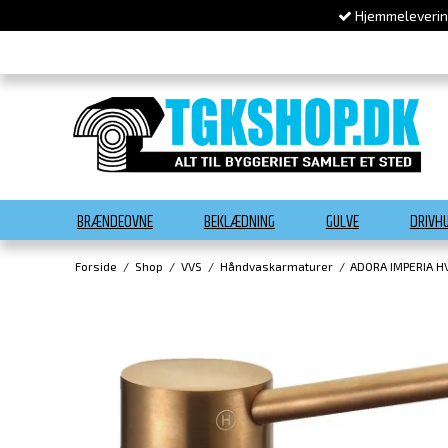
Hjemmelevering
BRÆNDEOVNE
BEKLÆDNING
GULVE
DRIVH
Forside
/
Shop
/
VVS
/
Håndvaskarmaturer
/
ADORA IMPERIA H