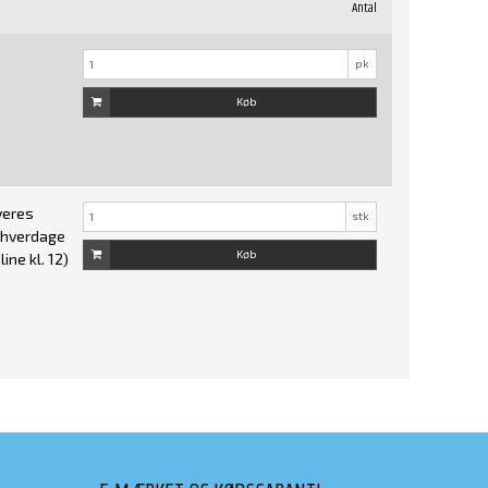
Antal
pk
Køb
veres
stk
7 hverdage
Køb
ine kl. 12)