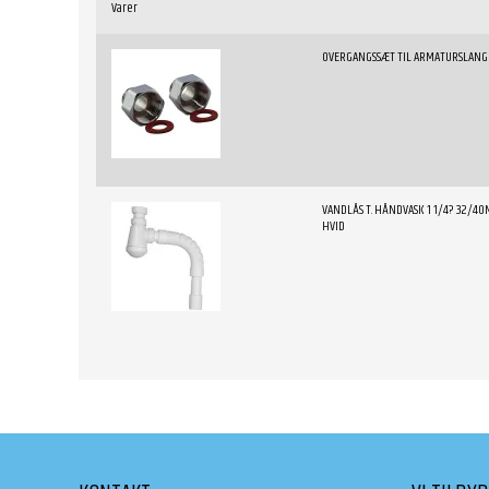
Varer
OVERGANGSSÆT TIL ARMATURSLANG
VANDLÅS T. HÅNDVASK 1 1/4? 32/4
HVID