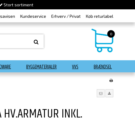
Stort sortiment
dsavisen
Kundeservice
Erhverv / Privat
Køb returlabel
0
DWARE
BYGGEMATERIALER
VVS
BRÆNDSEL
 HV.ARMATUR INKL.