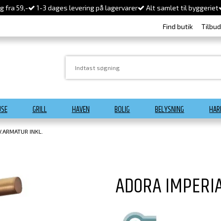
 fra 59,-
1-3 dages levering på lagervarer
Alt samlet til byggeriet
Find butik
Tilbu
USE
GRILL
HAVEN
BOLIG
BELYSNING
HAR
V.ARMATUR INKL.
ADORA IMPERIA