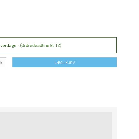
verdage - (Ordredeadline kl. 12)
tk
LÆG I KURV