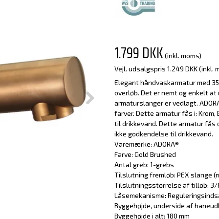
1.799 DKK
(inkl. moms)
Vejl. udsalgspris 1.249 DKK
(inkl.
Elegant håndvaskarmatur med 35
overløb. Det er nemt og enkelt a
armaturslanger er vedlagt. ADOR
farver. Dette armatur fås i: Krom
til drikkevand. Dette armatur fås o
ikke godkendelse til drikkevand.
Varemærke: ADORA®
Farve: Gold Brushed
Antal greb: 1-grebs
Tilslutning fremløb: PEX slange 
Tilslutningsstørrelse af tilløb: 3/
Låsemekanisme: Reguleringsinds
Byggehøjde, underside af haneud
Byggehøjde i alt: 180 mm