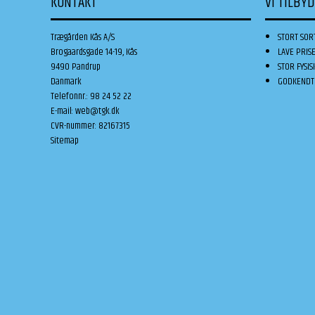
KONTAKT
VI TILBY
Trægården Kås A/S
STORT SOR
Brogaardsgade 14-19, Kås
LAVE PRIS
9490 Pandrup
STOR FYSIS
Danmark
GODKENDT 
Telefonnr.
:
98 24 52 22
E-mail
:
web@tgk.dk
CVR-nummer
:
82167315
Sitemap