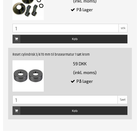
(inkl. moms)
På lager
stk
Køb
Roset cylindrisk 3/4 70 mm til brusearmatur 1 sæt krom
59 DKK
(inkl. moms)
På lager
Sæt
Køb