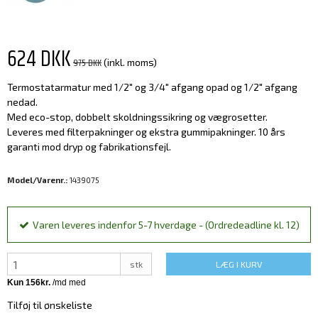
624 DKK
975 DKK
(inkl. moms)
Termostatarmatur med 1/2" og 3/4" afgang opad og 1/2" afgang
nedad.
Med eco-stop, dobbelt skoldningssikring og vægrosetter.
Leveres med filterpakninger og ekstra gummipakninger. 10 års
garanti mod dryp og fabrikationsfejl.
Model/Varenr.:
1439075
Varen leveres indenfor 5-7 hverdage - (Ordredeadline kl. 12)
stk
LÆG I KURV
Tilføj til ønskeliste