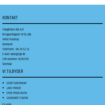
KONTAKT
Trægården Kås A/S
Brogaardsgade 14-19, Kås
9490 Pandrup
Danmark
Telefonnr.
:
98 24 52 22
E-mail
:
web@tgk.dk
CVR-nummer
:
82167315
Sitemap
VI TILBYDER
STORT SORTIMENT
LAVE PRISER
STOR FYSISK BUTIK
GODKENDT E-BUTIK