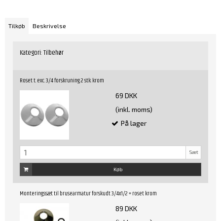
Tilkøb
Beskrivelse
Kategori:
Tilbehør
Roset t. exc. 3/4 forskruning 2 stk. krom
69 DKK
(inkl. moms)
På lager
Sæt
Køb
Monteringssæt til brusearmatur forskudt 3/4x1/2 + roset krom
89 DKK