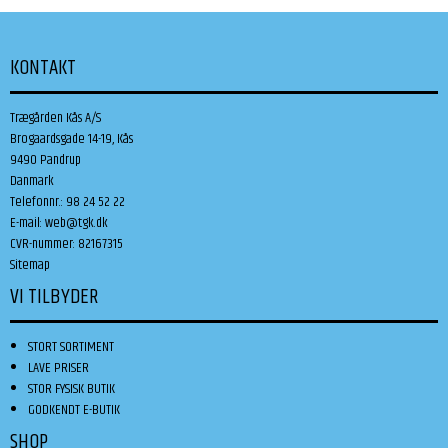
KONTAKT
Trægården Kås A/S
Brogaardsgade 14-19, Kås
9490 Pandrup
Danmark
Telefonnr.
:
98 24 52 22
E-mail
:
web@tgk.dk
CVR-nummer
:
82167315
Sitemap
VI TILBYDER
STORT SORTIMENT
LAVE PRISER
STOR FYSISK BUTIK
GODKENDT E-BUTIK
SHOP