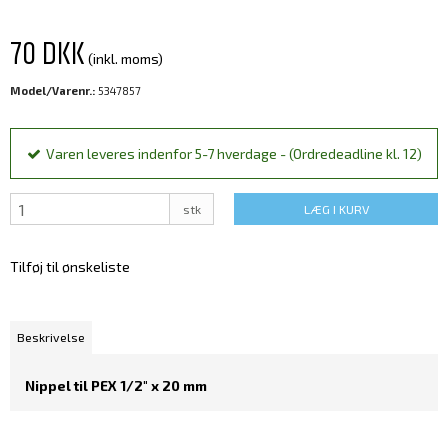
70 DKK
(inkl. moms)
Model/Varenr.:
5347857
Varen leveres indenfor 5-7 hverdage - (Ordredeadline kl. 12)
stk
LÆG I KURV
Tilføj til ønskeliste
Beskrivelse
Nippel til PEX 1/2" x 20 mm