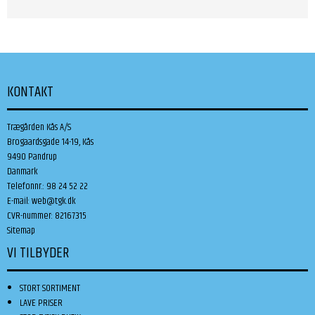
KONTAKT
Trægården Kås A/S
Brogaardsgade 14-19, Kås
9490 Pandrup
Danmark
Telefonnr.
:
98 24 52 22
E-mail
:
web@tgk.dk
CVR-nummer
:
82167315
Sitemap
VI TILBYDER
STORT SORTIMENT
LAVE PRISER