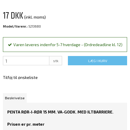
17 DKK
(inkl. moms)
Model/Varenr.:
5213680
Varen leveres indenfor 5-7 hverdage - (Ordredeadline kl. 12)
stk
LÆG I KURV
Tilføj til ønskeliste
Beskrivelse
PENTA RØR-I-RØR 15 MM. VA-GODK. MED ILTBARRIERE.
Prisen er pr. meter