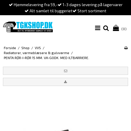
Hjemmelevering fra 59,-
1-3 dages levering på lagervarer
Alt samlet til byggeriet
Stort sortiment
(0)
Forside
/
Shop
/
VVS
/
Radiatorer, varmeblæsere & gulvvarme
/
PENTA RØR-I-RØR 15 MM. VA-GODK. MED ILTBARRIERE.