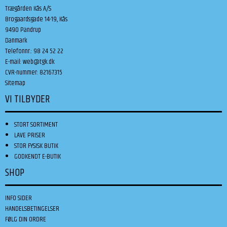
Trægården Kås A/S
Brogaardsgade 14-19, Kås
9490 Pandrup
Danmark
Telefonnr.
:
98 24 52 22
E-mail
:
web@tgk.dk
CVR-nummer
:
82167315
Sitemap
VI TILBYDER
STORT SORTIMENT
LAVE PRISER
STOR FYSISK BUTIK
GODKENDT E-BUTIK
SHOP
INFO SIDER
HANDELSBETINGELSER
FØLG DIN ORDRE