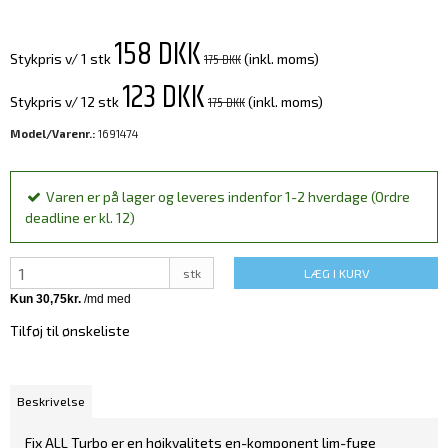
158 DKK
175 DKK
Stykpris v/ 1 stk
(inkl. moms)
123 DKK
175 DKK
Stykpris v/ 12 stk
(inkl. moms)
Model/Varenr.:
1691474
Varen er på lager og leveres indenfor 1-2 hverdage (Ordre
deadline er kl. 12)
stk
LÆG I KURV
Tilføj til ønskeliste
Beskrivelse
Fix ALL Turbo er en højkvalitets en-komponent lim-fuge