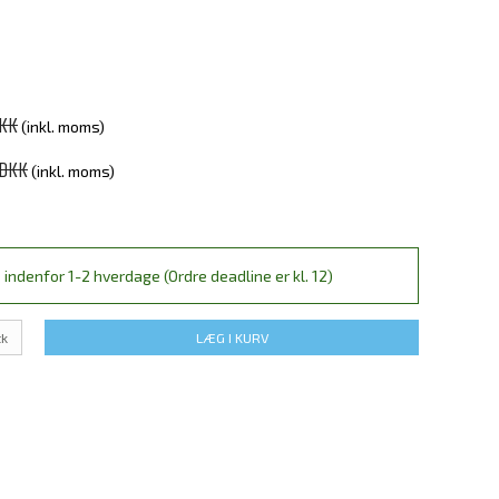
DKK
(inkl. moms)
 DKK
(inkl. moms)
 indenfor 1-2 hverdage (Ordre deadline er kl. 12)
tk
LÆG I KURV