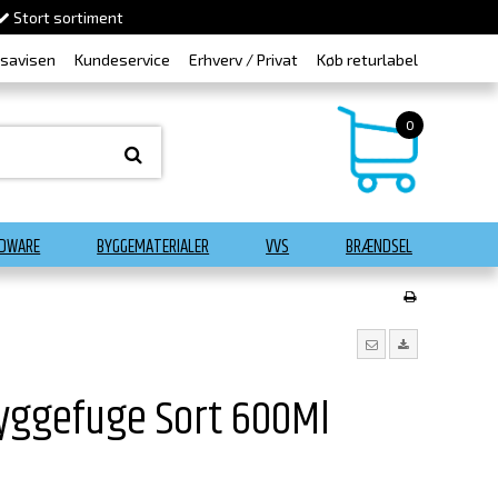
Stort sortiment
dsavisen
Kundeservice
Erhverv / Privat
Køb returlabel
0
DWARE
BYGGEMATERIALER
VVS
BRÆNDSEL
Byggefuge Sort 600Ml