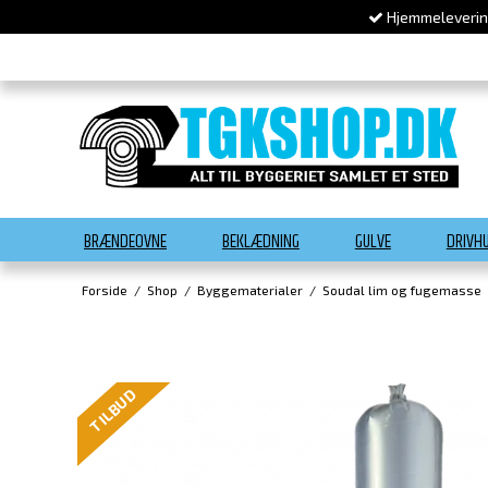
Hjemmelevering
BRÆNDEOVNE
BEKLÆDNING
GULVE
DRIVH
Forside
/
Shop
/
Byggematerialer
/
Soudal lim og fugemasse
TILBUD