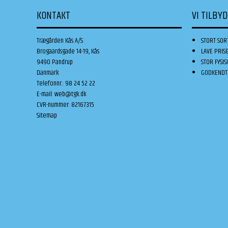
KONTAKT
VI TILBY
Trægården Kås A/S
STORT SOR
Brogaardsgade 14-19, Kås
LAVE PRIS
9490 Pandrup
STOR FYSIS
Danmark
GODKENDT 
Telefonnr.
:
98 24 52 22
E-mail
:
web@tgk.dk
CVR-nummer
:
82167315
Sitemap