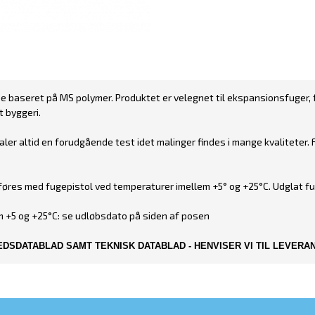
baseret på MS polymer. Produktet er velegnet til ekspansionsfuger, fu
 byggeri.
er altid en forudgående test idet malinger findes i mange kvaliteter. 
 Påføres med fugepistol ved temperaturer imellem +5° og +25°C. Udglat 
 +5 og +25°C: se udløbsdato på siden af posen
DSDATABLAD SAMT TEKNISK DATABLAD - HENVISER VI TIL LEVER