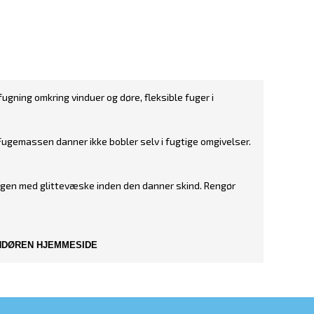
gning omkring vinduer og døre, fleksible fuger i
Fugemassen danner ikke bobler selv i fugtige omgivelser.
fugen med glittevæske inden den danner skind. Rengør
ANDØREN HJEMMESIDE