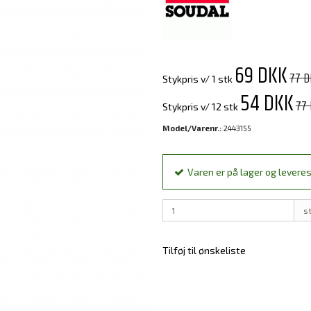
69 DKK
77 
Stykpris v/ 1 stk
54 DKK
77
Stykpris v/ 12 stk
Model/Varenr.:
2443155
Varen er på lager og leveres
s
Tilføj til ønskeliste