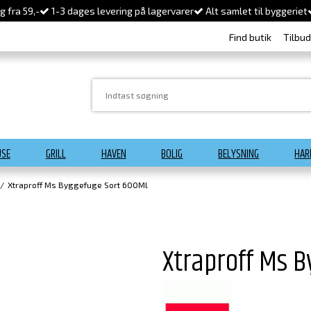
 fra 59,-
1-3 dages levering på lagervarer
Alt samlet til byggeriet
Find butik
Tilbu
USE
GRILL
HAVEN
BOLIG
BELYSNING
HAR
/
Xtraproff Ms Byggefuge Sort 600Ml
Xtraproff Ms 