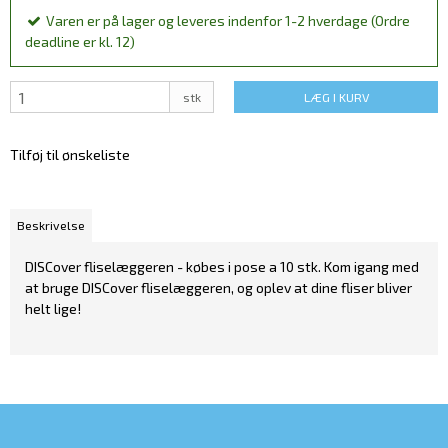
Varen er på lager og leveres indenfor 1-2 hverdage (Ordre
deadline er kl. 12)
stk
LÆG I KURV
Tilføj til ønskeliste
Beskrivelse
DISCover fliselæggeren - købes i pose a 10 stk. Kom igang med
at bruge DISCover fliselæggeren, og oplev at dine fliser bliver
helt lige!