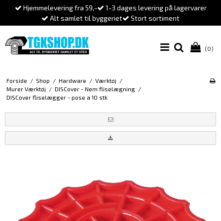
Hjemmelevering fra 59,-
1-3 dages levering på lagervarer
Alt samlet til byggeriet
Stort sortiment
(0)
Forside
/
Shop
/
Hardware
/
Værktøj
/
Murer Værktøj
/
DISCover - Nem fliselægning
/
DISCover fliselægger - pose a 10 stk