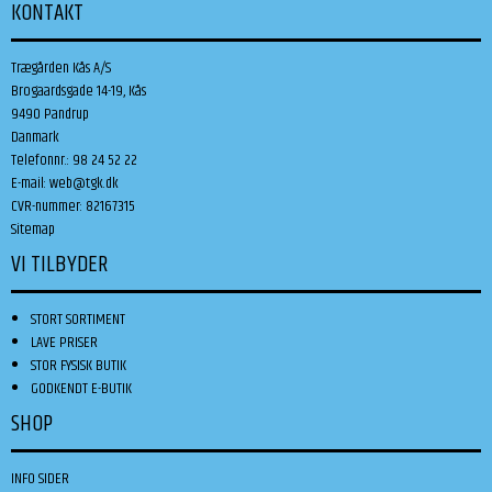
KONTAKT
Trægården Kås A/S
Brogaardsgade 14-19, Kås
9490 Pandrup
Danmark
Telefonnr.
:
98 24 52 22
E-mail
:
web@tgk.dk
CVR-nummer
:
82167315
Sitemap
VI TILBYDER
STORT SORTIMENT
LAVE PRISER
STOR FYSISK BUTIK
GODKENDT E-BUTIK
SHOP
INFO SIDER