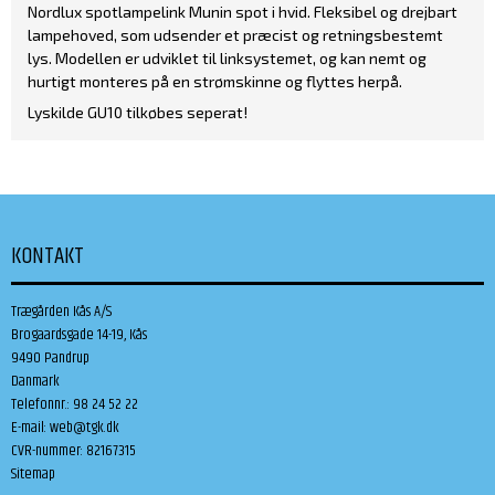
Nordlux spotlampelink Munin spot i hvid. Fleksibel og drejbart
lampehoved, som udsender et præcist og retningsbestemt
lys. Modellen er udviklet til linksystemet, og kan nemt og
hurtigt monteres på en strømskinne og flyttes herpå.
Lyskilde GU10 tilkøbes seperat!
KONTAKT
Trægården Kås A/S
Brogaardsgade 14-19, Kås
9490 Pandrup
Danmark
Telefonnr.
:
98 24 52 22
E-mail
:
web@tgk.dk
CVR-nummer
:
82167315
Sitemap