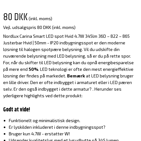
80 DKK
(inkl. moms)
Vejl. udsalgspris 80 DKK
(inkl. moms)
Nordlux Carina Smart LED spot Hvid 4.7W 345lm 36D – 822 – 865
Justerbar Hvid | 50mm - IP20 indbygningsspot er den moderne
løsning til halogen spotpære belysning. Vil du udskifte din
nuværende belysning med LED belysning, så er du på rette spor.
For, når du skifter til LED belysning kan du opnå energibesparelse
på mere end
50%
. LED teknologi er ofte den mest energieffektive
løsning der findes på markedet.
Bemærk
at LED belysning bruger
en lille driver. Den er ofte indbygget i armaturet eller i LED pæren
selv. Er den også indbygget i dette armatur? . Herunder ses
yderligere highlights ved dette produkt:
Godt at vide!
Funktionelt og minimalistisk design.
Er lyskilden inkluderet i denne indbygningsspot?
Bruger kun 4.7W - erstatter W!
Udsender kvalitetslys med et lysudbytte på 345 lumen.