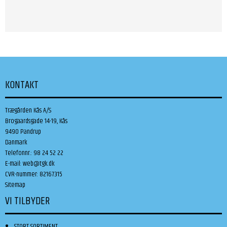
KONTAKT
Trægården Kås A/S
Brogaardsgade 14-19, Kås
9490 Pandrup
Danmark
Telefonnr.
:
98 24 52 22
E-mail
:
web@tgk.dk
CVR-nummer
:
82167315
Sitemap
VI TILBYDER
STORT SORTIMENT