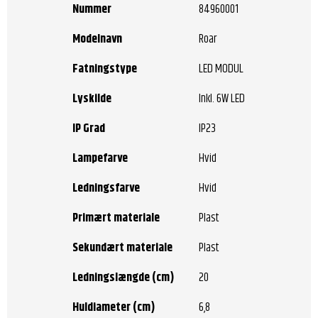
Nummer
84960001
Modelnavn
Roar
Fatningstype
LED MODUL
Lyskilde
Inkl. 6W LED
IP Grad
IP23
Lampefarve
Hvid
Ledningsfarve
Hvid
Primært materiale
Plast
Sekundært materiale
Plast
Ledningslængde (cm)
20
Huldiameter (cm)
6,8