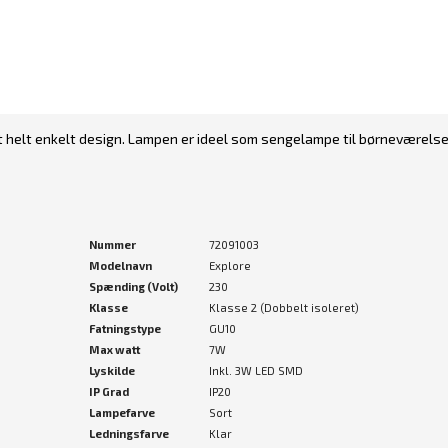
 et helt enkelt design. Lampen er ideel som sengelampe til børneværel
Nummer
72091003
Modelnavn
Explore
Spænding (Volt)
230
Klasse
Klasse 2 (Dobbelt isoleret)
Fatningstype
GU10
Max watt
7W
Lyskilde
Inkl. 3W LED SMD
IP Grad
IP20
Lampefarve
Sort
Ledningsfarve
Klar