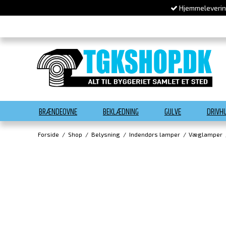
Hjemmelevering
BRÆNDEOVNE
BEKLÆDNING
GULVE
DRIVH
Forside
/
Shop
/
Belysning
/
Indendørs lamper
/
Væglamper