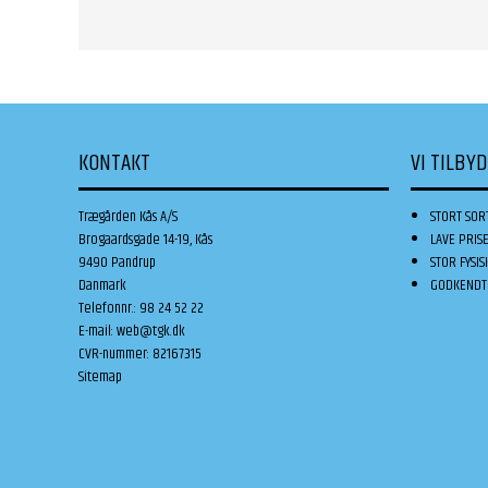
KONTAKT
VI TILBY
Trægården Kås A/S
STORT SOR
Brogaardsgade 14-19, Kås
LAVE PRIS
9490 Pandrup
STOR FYSIS
Danmark
GODKENDT 
Telefonnr.
:
98 24 52 22
E-mail
:
web@tgk.dk
CVR-nummer
:
82167315
Sitemap