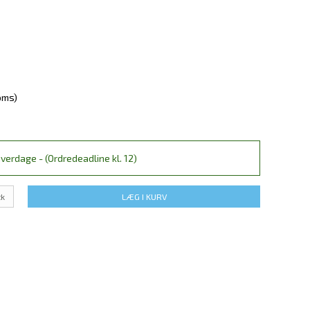
oms)
verdage - (Ordredeadline kl. 12)
tk
LÆG I KURV