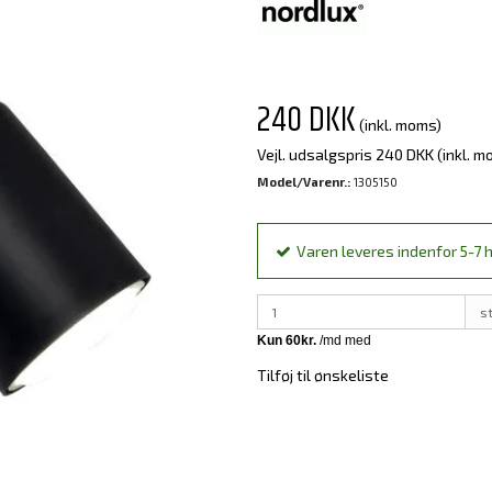
240 DKK
(inkl. moms)
Vejl. udsalgspris 240 DKK
(inkl. m
Model/Varenr.:
1305150
Varen leveres indenfor 5-7 h
s
Tilføj til ønskeliste