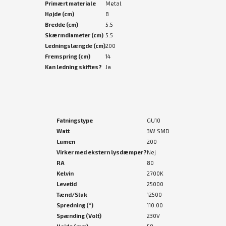
Primært materiale
Metal
Højde (cm)
8
Bredde (cm)
5.5
Skærmdiameter (cm)
5.5
Ledningslængde (cm)
200
Fremspring (cm)
14
Kan ledning skiftes?
Ja
Fatningstype
GU10
Watt
3W SMD
Lumen
200
Virker med ekstern lysdæmper?
Nej
RA
80
Kelvin
2700K
Levetid
25000
Tænd/Sluk
12500
Spredning (°)
110.00
Spænding (Volt)
230V