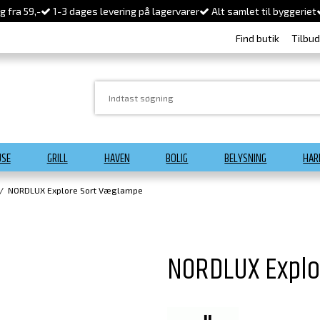
 fra 59,-
1-3 dages levering på lagervarer
Alt samlet til byggeriet
Find butik
Tilbu
USE
GRILL
HAVEN
BOLIG
BELYSNING
HAR
/
NORDLUX Explore Sort Væglampe
NORDLUX Explo