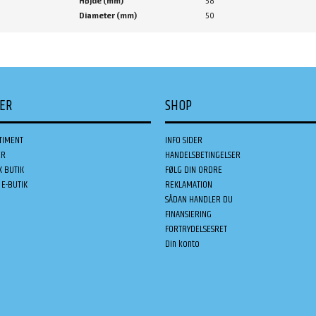
Højde (mm)
58
Diameter (mm)
50
DER
SHOP
TIMENT
INFO SIDER
ER
HANDELSBETINGELSER
K BUTIK
FØLG DIN ORDRE
E-BUTIK
REKLAMATION
SÅDAN HANDLER DU
FINANSIERING
FORTRYDELSESRET
Din konto