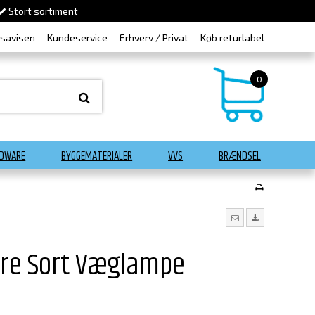
Stort sortiment
dsavisen
Kundeservice
Erhverv / Privat
Køb returlabel
0
DWARE
BYGGEMATERIALER
VVS
BRÆNDSEL
re Sort Væglampe