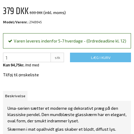
379 DKK
600 DKK
(inkl. moms)
Model/Varenr.:
2148645
Varen leveres indenfor 5-7 hverdage - (Ordredeadline kl. 12)
stk
LÆG I KURV
Tilføj til ønskeliste
Beskrivelse
Uma-serien sætter et moderne og dekorativt præg på den
klassiske pendel. Den mundblæste glasskærm har en elegant,
oval form, der smukt indrammer lyset.
Skærmen i mat opalhvidt glas skaber et blødt, diffust lys.