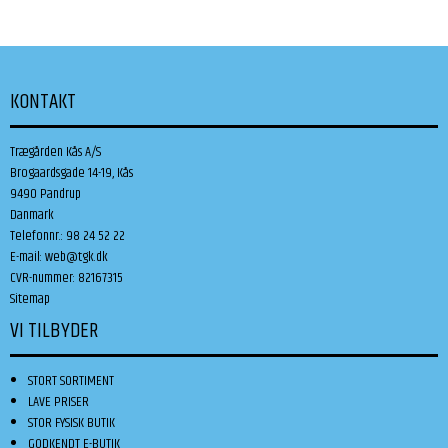
KONTAKT
Trægården Kås A/S
Brogaardsgade 14-19, Kås
9490 Pandrup
Danmark
Telefonnr.
:
98 24 52 22
E-mail
:
web@tgk.dk
CVR-nummer
:
82167315
Sitemap
VI TILBYDER
STORT SORTIMENT
LAVE PRISER
STOR FYSISK BUTIK
GODKENDT E-BUTIK