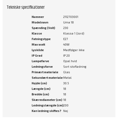
Tekniske specifikationer
Nummer
2112703001
Modelnavn
Uma 18
Spænding (Volt)
230
Klasse
Klasse 1 (Jord)
Fatningstype
E27
Max watt
40W
Lyskilde
Medfølger ikke
IP Grad
IP 20
Lampefarve
Opal hvid
Ledningsfarve
Sort stofledning
Primært materiale
Glas
Sekundært materiale
Metal
Højde (cm)
30.5
Længde (cm)
18
Bredde (cm)
18
Skærmdiameter (cm)
18
Ledningslængde (cm)
200
Kan ledning skiftes?
Nej