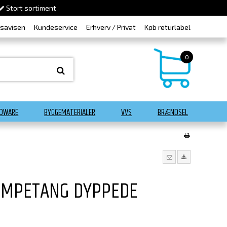
Stort sortiment
dsavisen
Kundeservice
Erhverv / Privat
Køb returlabel
0
DWARE
BYGGEMATERIALER
VVS
BRÆNDSEL
UMPETANG DYPPEDE