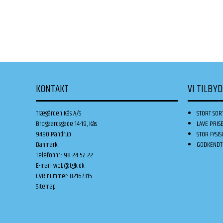
KONTAKT
VI TILBY
Trægården Kås A/S
STORT SOR
Brogaardsgade 14-19, Kås
LAVE PRIS
9490 Pandrup
STOR FYSIS
Danmark
GODKENDT 
Telefonnr.
:
98 24 52 22
E-mail
:
web@tgk.dk
CVR-nummer
:
82167315
Sitemap