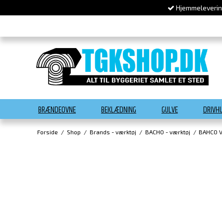
Hjemmelevering
BRÆNDEOVNE
BEKLÆDNING
GULVE
DRIVH
Forside
/
Shop
/
Brands - værktøj
/
BACHO - værktøj
/
BAHCO 