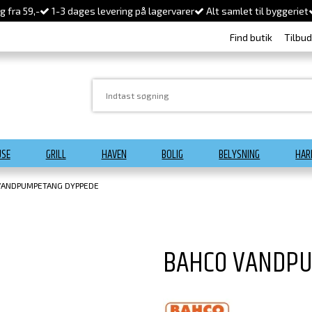
 fra 59,-
1-3 dages levering på lagervarer
Alt samlet til byggeriet
Find butik
Tilbu
USE
GRILL
HAVEN
BOLIG
BELYSNING
HAR
VANDPUMPETANG DYPPEDE
BAHCO VANDP