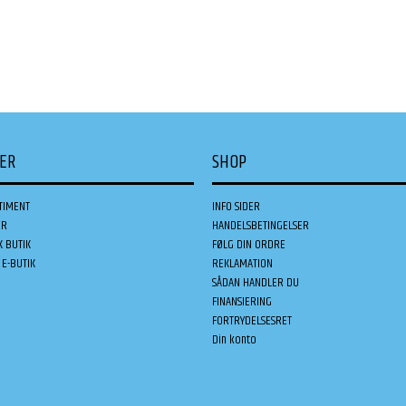
DER
SHOP
TIMENT
INFO SIDER
ER
HANDELSBETINGELSER
K BUTIK
FØLG DIN ORDRE
E-BUTIK
REKLAMATION
SÅDAN HANDLER DU
FINANSIERING
FORTRYDELSESRET
Din konto