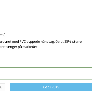
oms)
rsynet med PVC dyppede håndtag. Op til 35% større
ndre tænger på markedet
tk
LÆG I KURV