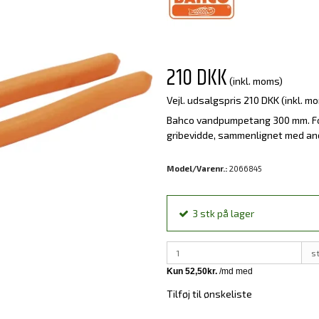
210 DKK
(inkl. moms)
Vejl. udsalgspris 210 DKK
(inkl. m
Bahco vandpumpetang 300 mm. Fo
gribevidde, sammenlignet med a
Model/Varenr.:
2066845
3
stk
på lager
s
Tilføj til ønskeliste