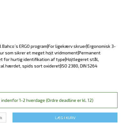
til Bahco´s ERGO program|For ligekærv skruer|Ergonomisk 3-
ur som sikrer et meget højt vridmoment|Permanent
 for hurtig identifikation af type|Højtlegeret stål,
tal hærdet, spids sort oxideret|ISO 2380, DIN 5264
 indenfor 1-2 hverdage (Ordre deadline er kl. 12)
tk
LÆG I KURV