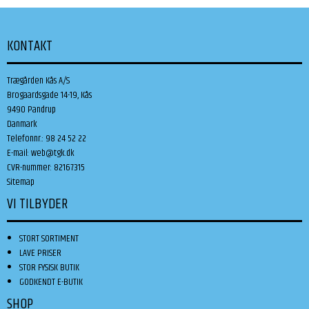
KONTAKT
Trægården Kås A/S
Brogaardsgade 14-19, Kås
9490 Pandrup
Danmark
Telefonnr.
:
98 24 52 22
E-mail
:
web@tgk.dk
CVR-nummer
:
82167315
Sitemap
VI TILBYDER
STORT SORTIMENT
LAVE PRISER
STOR FYSISK BUTIK
GODKENDT E-BUTIK
SHOP