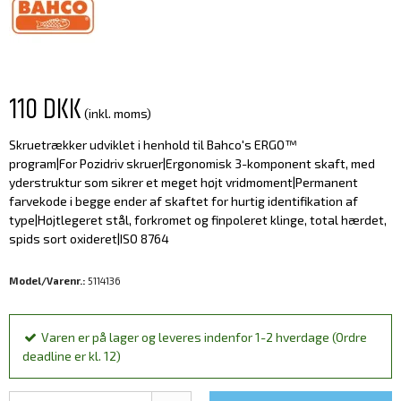
110 DKK
(inkl. moms)
Skruetrækker udviklet i henhold til Bahco's ERGO™
program|For Pozidriv skruer|Ergonomisk 3-komponent skaft, med
yderstruktur som sikrer et meget højt vridmoment|Permanent
farvekode i begge ender af skaftet for hurtig identifikation af
type|Højtlegeret stål, forkromet og finpoleret klinge, total hærdet,
spids sort oxideret|ISO 8764
Model/Varenr.:
5114136
Varen er på lager og leveres indenfor 1-2 hverdage (Ordre
deadline er kl. 12)