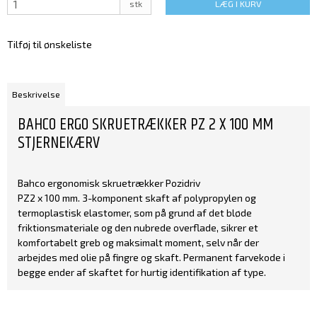
stk
LÆG I KURV
Tilføj til ønskeliste
Beskrivelse
BAHCO ERGO SKRUETRÆKKER PZ 2 X 100 MM
STJERNEKÆRV
Bahco ergonomisk skruetrækker Pozidriv
PZ2 x 100 mm. 3-komponent skaft af polypropylen og
termoplastisk elastomer, som på grund af det bløde
friktionsmateriale og den nubrede overflade, sikrer et
komfortabelt greb og maksimalt moment, selv når der
arbejdes med olie på fingre og skaft. Permanent farvekode i
begge ender af skaftet for hurtig identifikation af type.