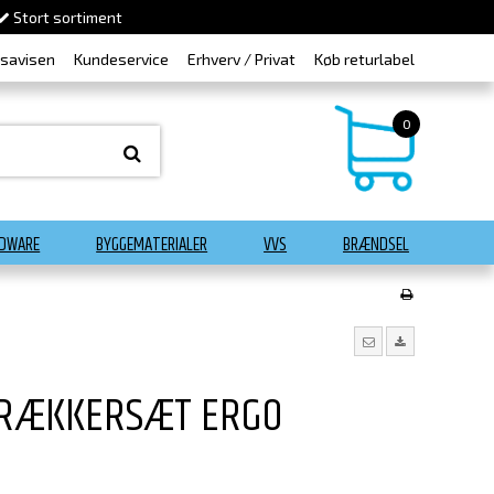
Stort sortiment
dsavisen
Kundeservice
Erhverv / Privat
Køb returlabel
0
DWARE
BYGGEMATERIALER
VVS
BRÆNDSEL
TRÆKKERSÆT ERGO