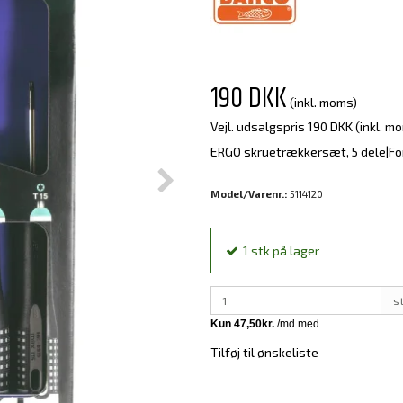
190 DKK
(inkl. moms)
Vejl. udsalgspris 190 DKK
(inkl. m
ERGO skruetrækkersæt, 5 dele|Fo
Model/Varenr.:
5114120
1
stk
på lager
s
Tilføj til ønskeliste