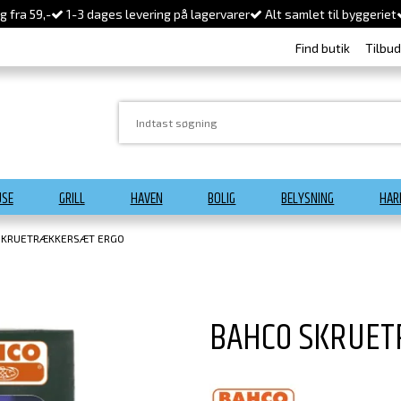
 fra 59,-
1-3 dages levering på lagervarer
Alt samlet til byggeriet
Find butik
Tilbu
USE
GRILL
HAVEN
BOLIG
BELYSNING
HAR
SKRUETRÆKKERSÆT ERGO
BAHCO SKRUE