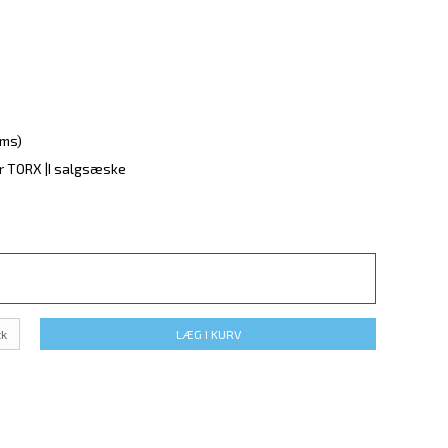
oms)
r TORX |I salgsæske
tk
LÆG I KURV