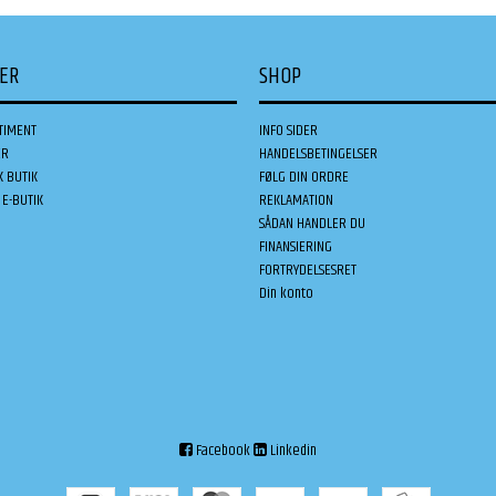
DER
SHOP
TIMENT
INFO SIDER
ER
HANDELSBETINGELSER
K BUTIK
FØLG DIN ORDRE
E-BUTIK
REKLAMATION
SÅDAN HANDLER DU
FINANSIERING
FORTRYDELSESRET
Din konto
Facebook
Linkedin