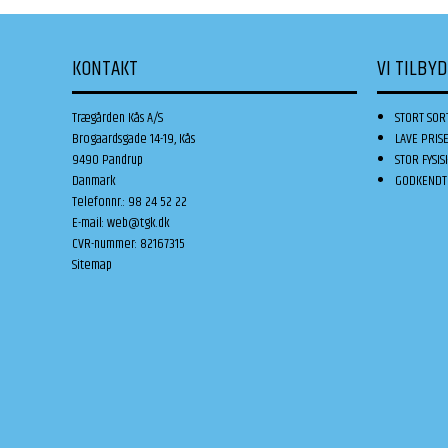
KONTAKT
VI TILBY
Trægården Kås A/S
STORT SOR
Brogaardsgade 14-19, Kås
LAVE PRIS
9490 Pandrup
STOR FYSIS
Danmark
GODKENDT 
Telefonnr.
:
98 24 52 22
E-mail
:
web@tgk.dk
CVR-nummer
:
82167315
Sitemap