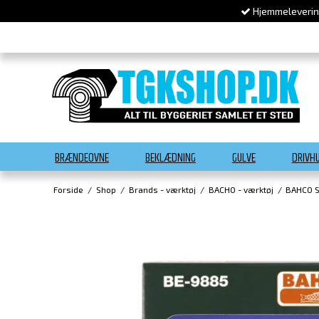
Hjemmelevering
BRÆNDEOVNE
BEKLÆDNING
GULVE
DRIVH
Forside
/
Shop
/
Brands - værktøj
/
BACHO - værktøj
/
BAHCO 