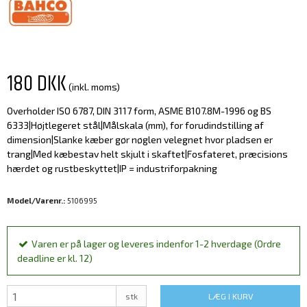
180 DKK
(inkl. moms)
Overholder ISO 6787, DIN 3117 form, ASME B107.8M-1996 og BS
6333|Højtlegeret stål|Målskala (mm), for forudindstilling af
dimension|Slanke kæber gør nøglen velegnet hvor pladsen er
trang|Med kæbestav helt skjult i skaftet|Fosfateret, præcisions
hærdet og rustbeskyttet|IP = industriforpakning
Model/Varenr.:
5106995
Varen er på lager og leveres indenfor 1-2 hverdage (Ordre
deadline er kl. 12)
stk
LÆG I KURV