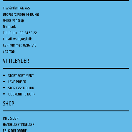
Trægården Kås A/S
Brogaardsgade 14-19, Kås
9490 Pandrup
Danmark
Telefonnr.
:
98 24 52 22
E-mail
:
web@tgk.dk
CVR-nummer
:
82167315
Sitemap
VI TILBYDER
STORT SORTIMENT
LAVE PRISER
STOR FYSISK BUTIK
GODKENDT E-BUTIK
SHOP
INFO SIDER
HANDELSBETINGELSER
FØLG DIN ORDRE