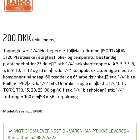
200 DKK
(inkl. moms)
Topnøglesæt 1/4"|Højtlegeret stål|Matforkromet|ISO 1174|DIN
3120|Plastæske i slagfast, olie- og temperaturbestandig
plast|Indeholder 25 dele|12 stk. 1/4" sekskanttoppe: 4, 4.5, 5, 5.5, 6,
7, 8, 9, 10, 11, 12 og 13 mm|1 stk. 1/4" Kompakt skraldenøgle med to-
komponent håndtag, 60 tænder og 6° arbejdsvinkel|2 stk. 1/4" bits
Phillips, PH2|2 stk. 1/4" bits Unbrako, 5 og 6 mm|6 stk. 1/4" bits
TORX, T10, 15, 20, 25, 30 og 40|1 stk. 1/4" bitsholder|1 stk. 1/4"
forlænger 100 mm|SB = SB-forpakning
Model/Varenr.:
5194081
VIGTIG! OM LEVERINGSTID - VAREN KAN PT. IKKE LEVERES -
Kontakt os på 98245222