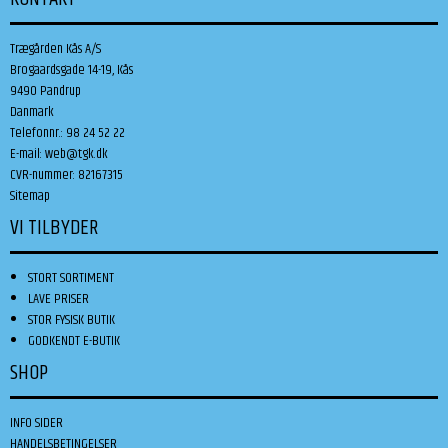
Trægården Kås A/S
Brogaardsgade 14-19, Kås
9490 Pandrup
Danmark
Telefonnr.
:
98 24 52 22
E-mail
:
web@tgk.dk
CVR-nummer
:
82167315
Sitemap
VI TILBYDER
STORT SORTIMENT
LAVE PRISER
STOR FYSISK BUTIK
GODKENDT E-BUTIK
SHOP
INFO SIDER
HANDELSBETINGELSER