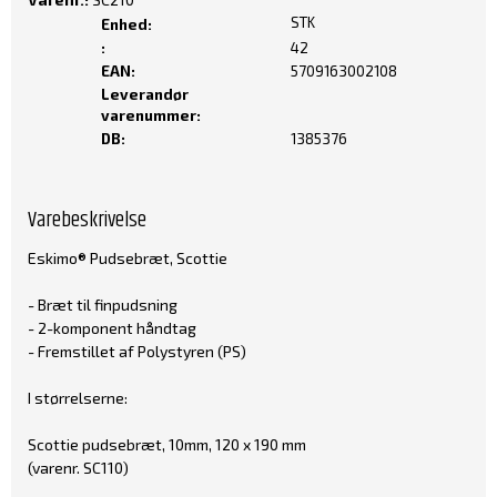
STK
Enhed:
:
42
EAN:
5709163002108
Leverandør
varenummer:
DB:
1385376
Varebeskrivelse
Eskimo® Pudsebræt, Scottie
- Bræt til finpudsning
- 2-komponent håndtag
- Fremstillet af Polystyren (PS)
I størrelserne:
Scottie pudsebræt, 10mm, 120 x 190 mm
(varenr. SC110)