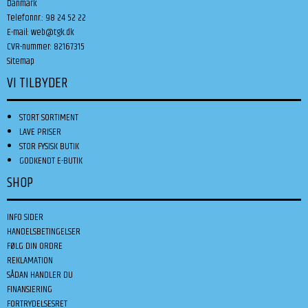
Danmark
Telefonnr.
:
98 24 52 22
E-mail
:
web@tgk.dk
CVR-nummer
:
82167315
Sitemap
VI TILBYDER
STORT SORTIMENT
LAVE PRISER
STOR FYSISK BUTIK
GODKENDT E-BUTIK
SHOP
INFO SIDER
HANDELSBETINGELSER
FØLG DIN ORDRE
REKLAMATION
SÅDAN HANDLER DU
FINANSIERING
FORTRYDELSESRET