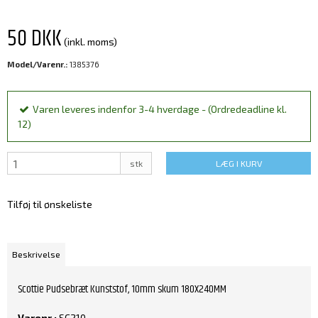
50 DKK
(inkl. moms)
Model/Varenr.:
1385376
Varen leveres indenfor 3-4 hverdage - (Ordredeadline kl.
12)
stk
LÆG I KURV
Tilføj til ønskeliste
Beskrivelse
Scottie Pudsebræt Kunststof, 10mm skum 180X240MM
Varenr.:
SC210