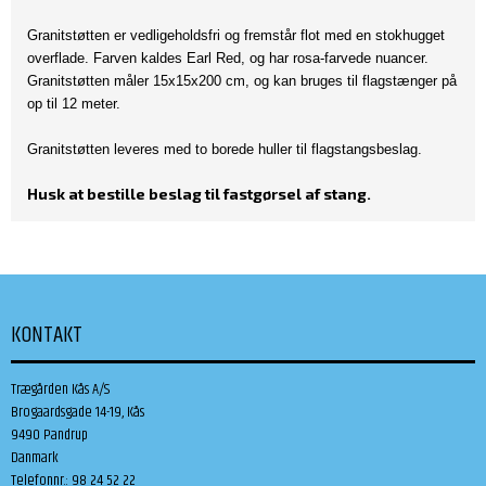
Granitstøtten er vedligeholdsfri og fremstår flot med en stokhugget
overflade. Farven kaldes Earl Red, og har rosa-farvede nuancer.
Granitstøtten måler 15x15x200 cm, og kan bruges til flagstænger på
op til 12 meter.
Granitstøtten leveres med to borede huller til flagstangsbeslag.
Husk at bestille beslag til fastgørsel af stang.
KONTAKT
Trægården Kås A/S
Brogaardsgade 14-19, Kås
9490 Pandrup
Danmark
Telefonnr.
:
98 24 52 22