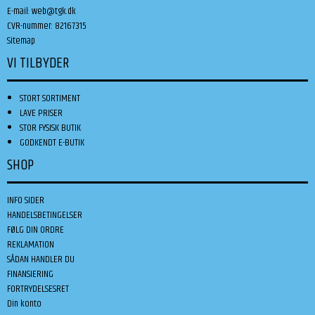
E-mail
:
web@tgk.dk
CVR-nummer
:
82167315
Sitemap
VI TILBYDER
STORT SORTIMENT
LAVE PRISER
STOR FYSISK BUTIK
GODKENDT E-BUTIK
SHOP
INFO SIDER
HANDELSBETINGELSER
FØLG DIN ORDRE
REKLAMATION
SÅDAN HANDLER DU
FINANSIERING
FORTRYDELSESRET
Din konto