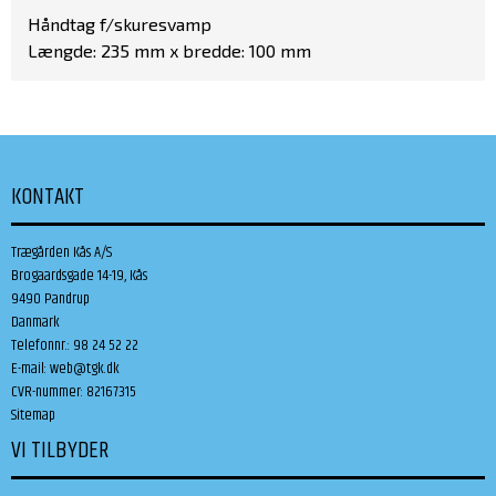
Håndtag f/skuresvamp
Længde: 235 mm x bredde: 100 mm
KONTAKT
Trægården Kås A/S
Brogaardsgade 14-19, Kås
9490 Pandrup
Danmark
Telefonnr.
:
98 24 52 22
E-mail
:
web@tgk.dk
CVR-nummer
:
82167315
Sitemap
VI TILBYDER