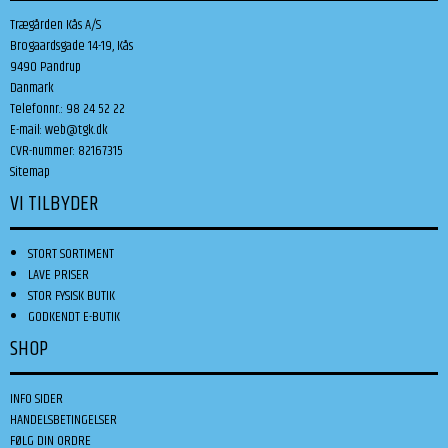
Trægården Kås A/S
Brogaardsgade 14-19, Kås
9490 Pandrup
Danmark
Telefonnr.
:
98 24 52 22
E-mail
:
web@tgk.dk
CVR-nummer
:
82167315
Sitemap
VI TILBYDER
STORT SORTIMENT
LAVE PRISER
STOR FYSISK BUTIK
GODKENDT E-BUTIK
SHOP
INFO SIDER
HANDELSBETINGELSER
FØLG DIN ORDRE