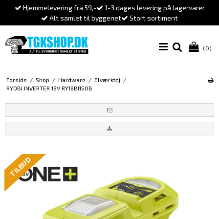
Hjemmelevering fra 59,-
1-3 dages levering på lagervarer
Alt samlet til byggeriet
Stort sortiment
(0)
Forside
/
Shop
/
Hardware
/
Elværktøj
/
RYOBI INVERTER 18V RY18BI150B
TILBUD