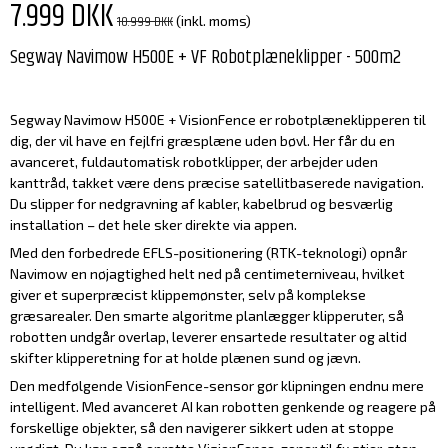
7.999 DKK
10.999 DKK
(inkl. moms)
Segway Navimow H500E + VF Robotplæneklipper - 500m2
Segway Navimow H500E + VisionFence er robotplæneklipperen til
dig, der vil have en fejlfri græsplæne uden bøvl. Her får du en
avanceret, fuldautomatisk robotklipper, der arbejder uden
kanttråd, takket være dens præcise satellitbaserede navigation.
Du slipper for nedgravning af kabler, kabelbrud og besværlig
installation – det hele sker direkte via appen.
Med den forbedrede EFLS-positionering (RTK-teknologi) opnår
Navimow en nøjagtighed helt ned på centimeterniveau, hvilket
giver et superpræcist klippemønster, selv på komplekse
græsarealer. Den smarte algoritme planlægger klipperuter, så
robotten undgår overlap, leverer ensartede resultater og altid
skifter klipperetning for at holde plænen sund og jævn.
Den medfølgende VisionFence-sensor gør klipningen endnu mere
intelligent. Med avanceret AI kan robotten genkende og reagere på
forskellige objekter, så den navigerer sikkert uden at stoppe