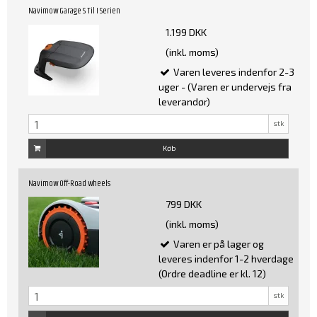
Navimow Garage S Til I Serien
1.199 DKK
(inkl. moms)
Varen leveres indenfor 2-3
uger - (Varen er undervejs fra
leverandør)
stk
Køb
Navimow Off-Road wheels
799 DKK
(inkl. moms)
Varen er på lager og
leveres indenfor 1-2 hverdage
(Ordre deadline er kl. 12)
stk