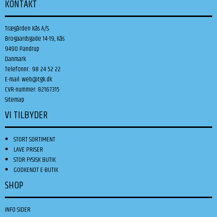
KONTAKT
Trægården Kås A/S
Brogaardsgade 14-19, Kås
9490 Pandrup
Danmark
Telefonnr.
:
98 24 52 22
E-mail
:
web@tgk.dk
CVR-nummer
:
82167315
Sitemap
VI TILBYDER
STORT SORTIMENT
LAVE PRISER
STOR FYSISK BUTIK
GODKENDT E-BUTIK
SHOP
INFO SIDER