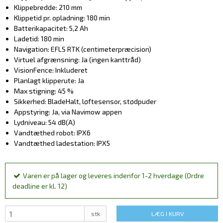
Klippebredde: 210 mm
Klippetid pr. opladning: 180 min
Batterikapacitet: 5,2 Ah
Ladetid: 180 min
Navigation: EFLS RTK (centimeterpræcision)
Virtuel afgrænsning: Ja (ingen kanttråd)
VisionFence: Inkluderet
Planlagt klipperute: Ja
Max stigning: 45 %
Sikkerhed: BladeHalt, løftesensor, stødpuder
Appstyring: Ja, via Navimow appen
Lydniveau: 54 dB(A)
Vandtæthed robot: IPX6
Vandtæthed ladestation: IPX5
Varen er på lager og leveres indenfor 1-2 hverdage (Ordre
deadline er kl. 12)
stk
LÆG I KURV