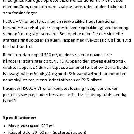
unødigt. Du kan også oprette VisionFence-zoner til fx stier, sten
eller områder, robotten bare skal passere, uden at den tolker det
som forhindringer.
H500E + VF er udstyret med en række sikkerhedsfunktioner –
herunder BladeHalt, der stopper knivene øjeblikkeligt ved berøring,
samt løfte- og stødsensorer. Bevægelse uden for den virtuelle
afgrænsning udløser en alarm i appen med live-lokation, så du altid
har fuld kontrol.
Robotten klarer op til 500 m², og dens stærke navmotorer
håndterer stigninger op til 45 %. Klippehøjden styres elektronisk
direkte i appen, så du kan tilpasse zoner efter behov. Den arbejder
lydsvagt på kun 54 dB(A), og med IPX6-vandtæthed kan robotten
nemt skylles ren, mens ladestationen er IPX5-sikret.
Navimow H500E + VF er en komplet løsning til dig, der ønsker
perfekt græspleje uden besvær – effektiv, sikker og fuldstændig
kabelfri.
Specifikationer:
Max plæneareal: 500 m²
Klippehøjde: 30–60 mm (justeres i appen)