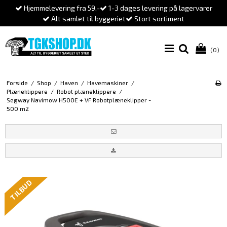
Hjemmelevering fra 59,-
1-3 dages levering på lagervarer
Alt samlet til byggeriet
Stort sortiment
(0)
Forside
/
Shop
/
Haven
/
Havemaskiner
/
Plæneklippere
/
Robot plæneklippere
/
Segway Navimow H500E + VF Robotplæneklipper -
500 m2
TILBUD