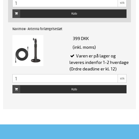
stk
Køb
Navimow - Antenna forlængelsesSæt
399 DKK
(inkl. moms)
Varen er på lager og
leveres indenfor 1-2 hverdage
(Ordre deadline er kl. 12)
stk
Køb