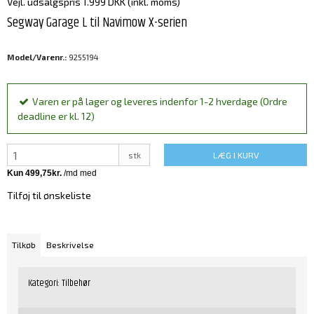
Vejl. udsalgspris 1.999 DKK
(inkl. moms)
Segway Garage L til Navimow X-serien
Model/Varenr.:
9255194
Varen er på lager og leveres indenfor 1-2 hverdage (Ordre
deadline er kl. 12)
stk
LÆG I KURV
Tilføj til ønskeliste
Tilkøb
Beskrivelse
Kategori:
Tilbehør