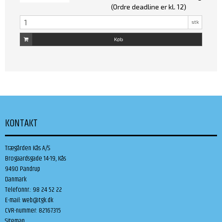
(Ordre deadline er kl. 12)
stk
Køb
KONTAKT
Trægården Kås A/S
Brogaardsgade 14-19, Kås
9490 Pandrup
Danmark
Telefonnr.
:
98 24 52 22
E-mail
:
web@tgk.dk
CVR-nummer
:
82167315
Sitemap