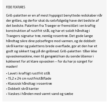
FEDE FEATURES
Grill-paletten er en af mest hyppigst benyttede redskaber når
der grilles, og derfor skal du selvfølgelig have det bedste af
det bedste. Paletten fra Traeger er fremstillet i en kraftig
konstruktion af rustfrit stål, og har et solidt håndtag i
Traegers signatur træ, nemlig rosentræ. Det gode lange
håndtag sikre dine pølsefingre mod varmen, og de dobbelt
skrå kanter og palettens brede overflade, gør at den har et
godt og sikkert tag på din grillmad. Grill-paletten tåler ikke
opvaskemaskine, men til gengæld kan du sende lillemor i
køkkenet for at klare opvasken – for du har jo sørget for
maden!
• Lavet i kraftigt rustfrit stål
• 15,2 x 24 cm rustfristålflade
• Klassisk håndtag i rosentræ
• Dobbelt skrå kanter
• Vaskes i hånden med varmt vand og sæbe