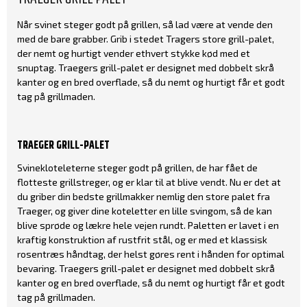
Når svinet steger godt på grillen, så lad være at vende den
med de bare grabber. Grib i stedet Tragers store grill-palet,
der nemt og hurtigt vender ethvert stykke kød med et
snuptag. Traegers grill-palet er designet med dobbelt skrå
kanter og en bred overflade, så du nemt og hurtigt får et godt
tag på grillmaden.
TRAEGER GRILL-PALET
Svinekloteleterne steger godt på grillen, de har fået de
flotteste grillstreger, og er klar til at blive vendt. Nu er det at
du griber din bedste grillmakker nemlig den store palet fra
Traeger, og giver dine koteletter en lille svingom, så de kan
blive sprøde og lækre hele vejen rundt. Paletten er lavet i en
kraftig konstruktion af rustfrit stål, og er med et klassisk
rosentræs håndtag, der helst gøres rent i hånden for optimal
bevaring. Traegers grill-palet er designet med dobbelt skrå
kanter og en bred overflade, så du nemt og hurtigt får et godt
tag på grillmaden.