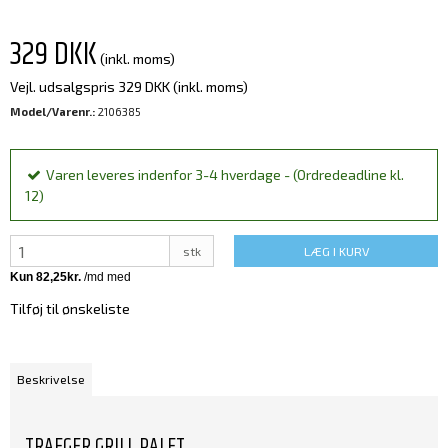
329 DKK
(inkl. moms)
Vejl. udsalgspris 329 DKK
(inkl. moms)
Model/Varenr.:
2106385
Varen leveres indenfor 3-4 hverdage - (Ordredeadline kl.
12)
stk
LÆG I KURV
Tilføj til ønskeliste
Beskrivelse
TRAEGER GRILL PALET