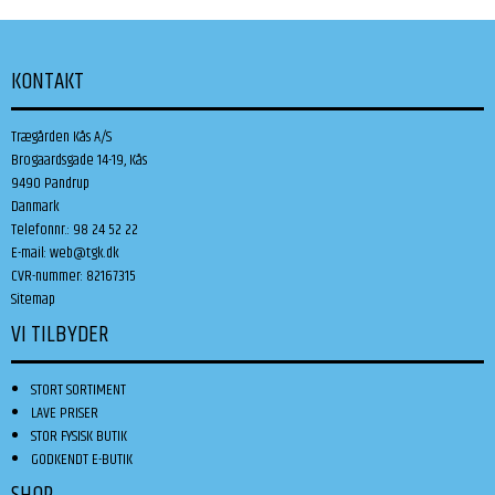
KONTAKT
Trægården Kås A/S
Brogaardsgade 14-19, Kås
9490 Pandrup
Danmark
Telefonnr.
:
98 24 52 22
E-mail
:
web@tgk.dk
CVR-nummer
:
82167315
Sitemap
VI TILBYDER
STORT SORTIMENT
LAVE PRISER
STOR FYSISK BUTIK
GODKENDT E-BUTIK
SHOP