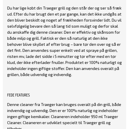
Du har lige købt din Traeger grill og den står der og ser så fræk
ud. Efter du har brugt den et par gange, kan det ikke undgås at
den bliver beskidt og noget af frækheden forsvinder lidt. Du vil
selvfølgelig bevare den så lang tid som muligt og derfor skal
du anskaffe dig denne cleaner. Den er effektiv og skånsom for
både miljø og grill. Faktisk er den så naturlig at den ikke
behøver blive skyllet af efter brug – bare tør den over og så er
det fint. Den anvendes super enkelt ved at spraye på grillen,
risten mv, lade det sidde i 5 minutter og tør efter med en tør
klud, der ikke efterlader fnuller. Produktet er 100% naturligt og
indeholder ingen giftige stoffer. Den kan anvendes overalt på
grillen, både udvendig og indvendig.
FEDE FEATURES
Denne cleaner fra Traeger kan bruges overalt på din grill, både
indvendig og udvendig. Den er er 100% naturlig og indeholder
ingen giftige kemikalier. Cleaneren indeholder 950 ml Traeger
Cleaner. Cleaneren er udviklet specielt til Traeger grill og
tilbehør.