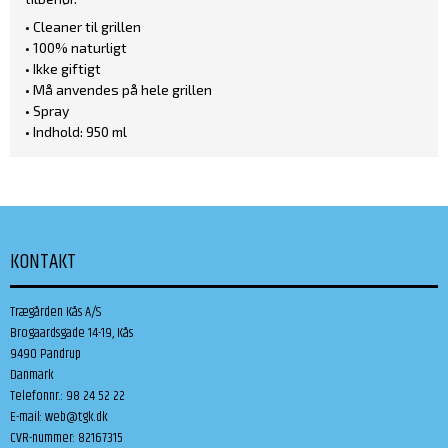
• Cleaner til grillen
• 100% naturligt
• Ikke giftigt
• Må anvendes på hele grillen
• Spray
• Indhold: 950 ml
KONTAKT
Trægården Kås A/S
Brogaardsgade 14-19, Kås
9490 Pandrup
Danmark
Telefonnr.
:
98 24 52 22
E-mail
:
web@tgk.dk
CVR-nummer
:
82167315