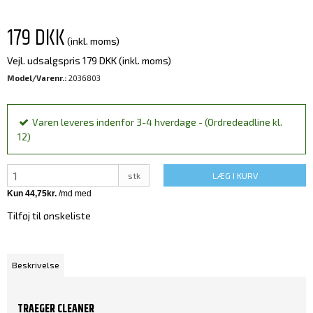
179 DKK
(inkl. moms)
Vejl. udsalgspris 179 DKK
(inkl. moms)
Model/Varenr.:
2036803
Varen leveres indenfor 3-4 hverdage - (Ordredeadline kl.
12)
stk
LÆG I KURV
Tilføj til ønskeliste
Beskrivelse
TRAEGER CLEANER