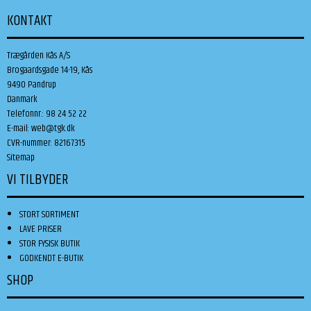
KONTAKT
Trægården Kås A/S
Brogaardsgade 14-19, Kås
9490 Pandrup
Danmark
Telefonnr.
:
98 24 52 22
E-mail
:
web@tgk.dk
CVR-nummer
:
82167315
Sitemap
VI TILBYDER
STORT SORTIMENT
LAVE PRISER
STOR FYSISK BUTIK
GODKENDT E-BUTIK
SHOP