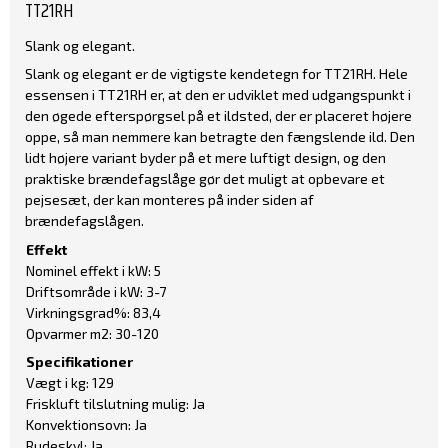
TT21RH
Slank og elegant.
Slank og elegant er de vigtigste kendetegn for TT21RH. Hele
essensen i TT21RH er, at den er udviklet med udgangspunkt i
den øgede efterspørgsel på et ildsted, der er placeret højere
oppe, så man nemmere kan betragte den fængslende ild. Den
lidt højere variant byder på et mere luftigt design, og den
praktiske brændefagslåge gør det muligt at opbevare et
pejsesæt, der kan monteres på inder siden af
brændefagslågen.
Effekt
Nominel effekt i kW: 5
Driftsområde i kW: 3-7
Virkningsgrad%: 83,4
Opvarmer m2: 30-120
Specifikationer
Vægt i kg: 129
Friskluft tilslutning mulig: Ja
Konvektionsovn: Ja
Rudeskyl: Ja