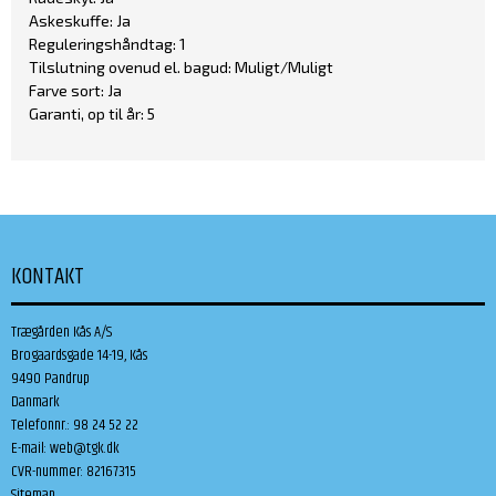
Askeskuffe: Ja
Reguleringshåndtag: 1
Tilslutning ovenud el. bagud: Muligt/Muligt
Farve sort: Ja
Garanti, op til år: 5
KONTAKT
Trægården Kås A/S
Brogaardsgade 14-19, Kås
9490 Pandrup
Danmark
Telefonnr.
:
98 24 52 22
E-mail
:
web@tgk.dk
CVR-nummer
:
82167315
Sitemap