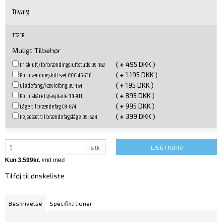
Tilvalg
TT21R
Muligt Tilbehør
(
+
495 DKK )
Friskluft/forbrændingsluftstuds 09-162
(
+
1.195 DKK )
Forbrændingsluft sæt Ø80 45-710
(
+
195 DKK )
Glødefang/kævlefang 09-164
(
+
895 DKK )
Formskåret glasplade 30-911
(
+
995 DKK )
Låge til brændefag 09-874
(
+
399 DKK )
Pejsesæt til brændefagslåge 09-524
stk
LÆG I KURV
Tilføj til ønskeliste
Beskrivelse
Specifikationer