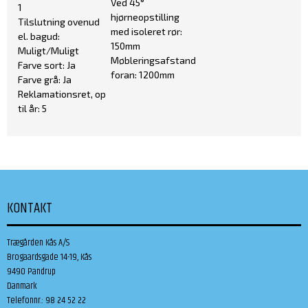
Ved 45°
1
hjørneopstilling
Tilslutning ovenud
med isoleret rør:
el. bagud:
150mm
Muligt/Muligt
Møbleringsafstand
Farve sort: Ja
foran: 1200mm
Farve grå: Ja
Reklamationsret, op
til år: 5
KONTAKT
Trægården Kås A/S
Brogaardsgade 14-19, Kås
9490 Pandrup
Danmark
Telefonnr.
:
98 24 52 22