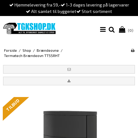
Hjemmelevering fra 59,-
1-3 dages levering på lagervarer
Alt samlet til byggeriet
Stort sortiment
(0)
Forside
/
Shop
/
Brændeovne
/
Termatech Brændeovn TT55RHT
TILBUD