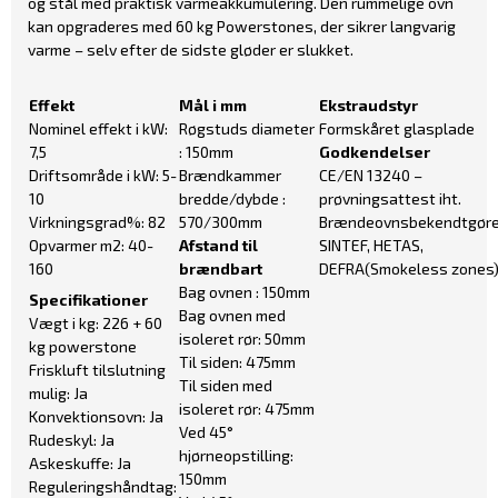
og stål med praktisk varmeakkumulering. Den rummelige ovn
kan opgraderes med 60 kg Powerstones, der sikrer langvarig
varme – selv efter de sidste gløder er slukket.
Effekt
Mål i mm
Ekstraudstyr
Nominel effekt i kW:
Røgstuds diameter
Formskåret glasplade
7,5
: 150mm
Godkendelser
Driftsområde i kW: 5-
Brændkammer
CE/EN 13240 –
10
bredde/dybde :
prøvningsattest iht.
Virkningsgrad%: 82
570/300mm
Brændeovnsbekendtgøre
Opvarmer m2: 40-
Afstand til
SINTEF, HETAS,
160
brændbart
DEFRA(Smokeless zones
Bag ovnen : 150mm
Specifikationer
Bag ovnen med
Vægt i kg: 226 + 60
isoleret rør: 50mm
kg powerstone
Til siden: 475mm
Friskluft tilslutning
Til siden med
mulig: Ja
isoleret rør: 475mm
Konvektionsovn: Ja
Ved 45°
Rudeskyl: Ja
hjørneopstilling:
Askeskuffe: Ja
150mm
Reguleringshåndtag: