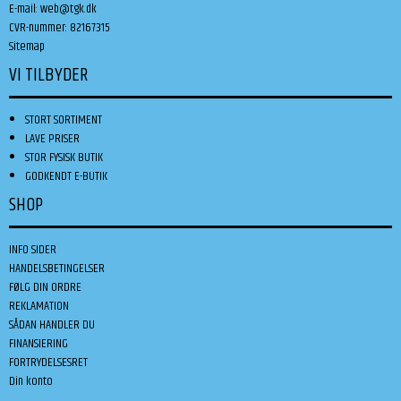
E-mail
:
web@tgk.dk
CVR-nummer
:
82167315
Sitemap
VI TILBYDER
STORT SORTIMENT
LAVE PRISER
STOR FYSISK BUTIK
GODKENDT E-BUTIK
SHOP
INFO SIDER
HANDELSBETINGELSER
FØLG DIN ORDRE
REKLAMATION
SÅDAN HANDLER DU
FINANSIERING
FORTRYDELSESRET
Din konto