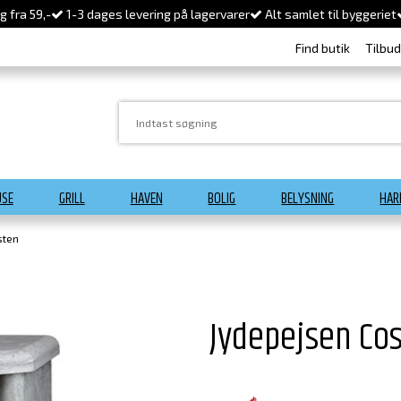
 fra 59,-
1-3 dages levering på lagervarer
Alt samlet til byggeriet
Find butik
Tilbu
USE
GRILL
HAVEN
BOLIG
BELYSNING
HAR
sten
Jydepejsen Cos