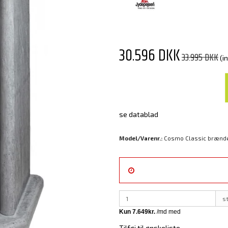
30.596 DKK
33.995 DKK
(i
se datablad
Model/Varenr.:
Cosmo Classic brænd
s
Tilføj til ønskeliste