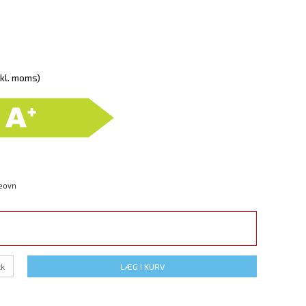
nkl. moms)
eovn
tk
LÆG I KURV