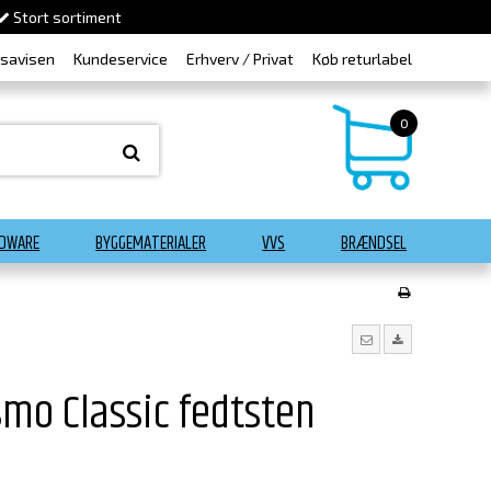
Stort sortiment
dsavisen
Kundeservice
Erhverv / Privat
Køb returlabel
0
DWARE
BYGGEMATERIALER
VVS
BRÆNDSEL
mo Classic fedtsten