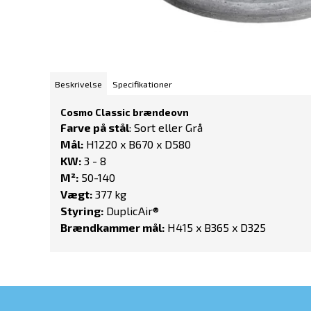
Beskrivelse
Specifikationer
Cosmo Classic brændeovn
Farve på stål
: Sort eller Grå
Mål:
H1220 x B670 x D580
KW:
3 - 8
M²:
50-140
Vægt:
377 kg
Styring:
DuplicAir®
Brændkammer mål:
H415 x B365 x D325