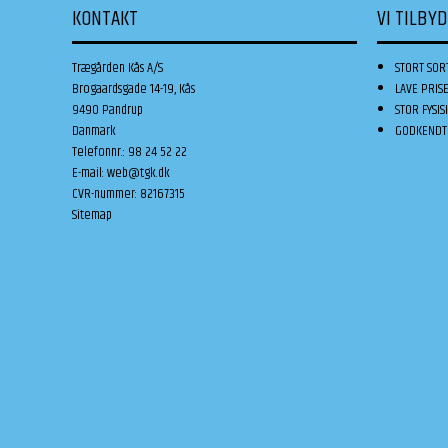
KONTAKT
VI TILBY
Trægården Kås A/S
STORT SOR
Brogaardsgade 14-19, Kås
LAVE PRIS
9490 Pandrup
STOR FYSIS
Danmark
GODKENDT 
Telefonnr.
:
98 24 52 22
E-mail
:
web@tgk.dk
CVR-nummer
:
82167315
Sitemap