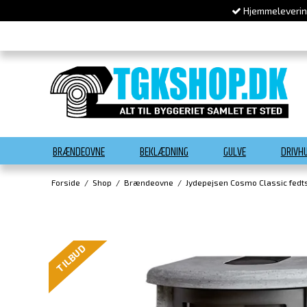
Hjemmelevering
BRÆNDEOVNE
BEKLÆDNING
GULVE
DRIVH
Forside
/
Shop
/
Brændeovne
/
Jydepejsen Cosmo Classic fedt
TILBUD