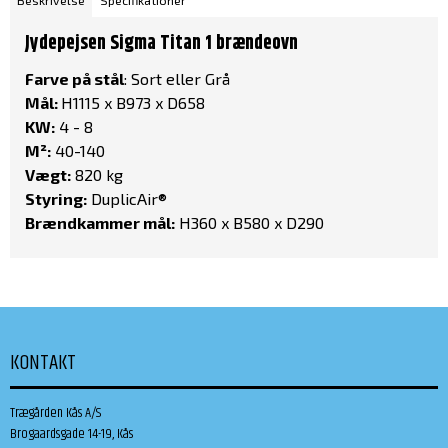
Beskrivelse
Specifikationer
Jydepejsen Sigma Titan 1 brændeovn
Farve på stål
: Sort eller Grå
Mål:
H1115 x B973 x D658
KW:
4 - 8
M²:
40-140
Vægt:
820 kg
Styring:
DuplicAir®
Brændkammer mål:
H360 x B580 x D290
KONTAKT
Trægården Kås A/S
Brogaardsgade 14-19, Kås