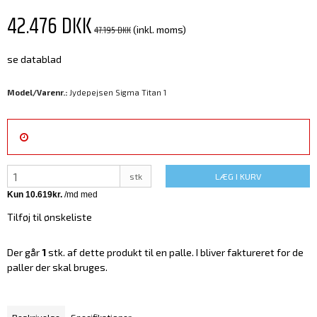
42.476 DKK
47.195 DKK
(inkl. moms)
se datablad
Model/Varenr.:
Jydepejsen Sigma Titan 1
stk
LÆG I KURV
Tilføj til ønskeliste
Der går
1
stk. af dette produkt til en palle. I bliver faktureret for de
paller der skal bruges.