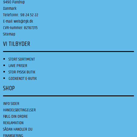
9490 Pandrup
Danmark
Telefonnr.
:
98 24 52 22
E-mail
:
web@tgk.dk
CVR-nummer
:
82167315
Sitemap
VI TILBYDER
STORT SORTIMENT
LAVE PRISER
STOR FYSISK BUTIK
GODKENDT E-BUTIK
SHOP
INFO SIDER
HANDELSBETINGELSER
FØLG DIN ORDRE
REKLAMATION
SÅDAN HANDLER DU
FINANSIERING