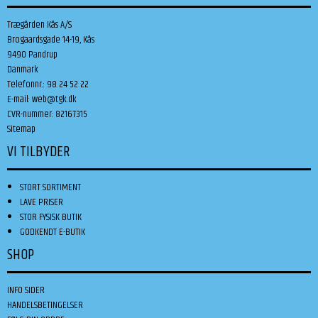
Trægården Kås A/S
Brogaardsgade 14-19, Kås
9490 Pandrup
Danmark
Telefonnr.
:
98 24 52 22
E-mail
:
web@tgk.dk
CVR-nummer
:
82167315
Sitemap
VI TILBYDER
STORT SORTIMENT
LAVE PRISER
STOR FYSISK BUTIK
GODKENDT E-BUTIK
SHOP
INFO SIDER
HANDELSBETINGELSER