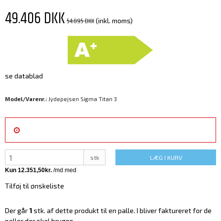
49.406 DKK
54.895 DKK
(inkl. moms)
se datablad
Model/Varenr.:
Jydepejsen Sigma Titan 3
stk
LÆG I KURV
Tilføj til ønskeliste
Der går
1
stk. af dette produkt til en palle. I bliver faktureret for de
paller der skal bruges.