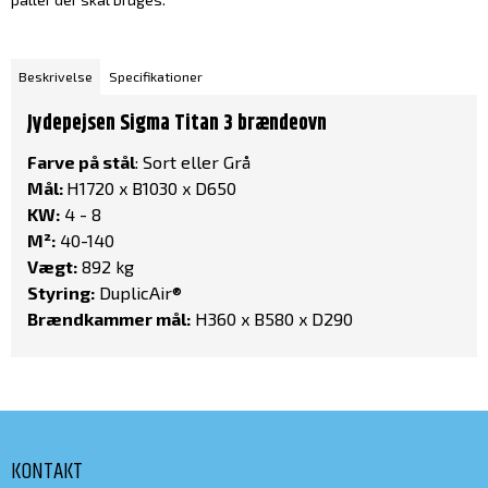
Beskrivelse
Specifikationer
Jydepejsen Sigma Titan 3 brændeovn
Farve på stål
: Sort eller Grå
Mål:
H1720 x B1030 x D650
KW:
4 - 8
M²:
40-140
Vægt:
892 kg
Styring:
DuplicAir®
Brændkammer mål:
H360 x B580 x D290
KONTAKT